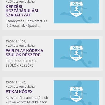
KLC/kecskemetilc.hu
KÉPZÉSI
HOZZÁJÁRULÁSI
SZABÁLYZAT
Szabályzat a Kecskeméti LC
játékosainak képzési ...
25-05-13 14:52,
KLC/kecskemetilc.hu
FAIR PLAY KÓDEX A
SZÜLŐK RÉSZÉRE
FAIR PLAY KÓDEX A
SZÜLŐK RÉSZÉRE
25-05-13 14:45,
KLC/kecskemetilc.hu
ETIKAI KÓDEX
Kecskeméti Labdarúgó Club
- Etikai kódex Az etika azon