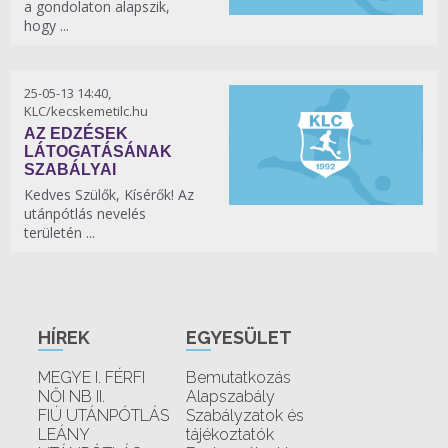
a gondolaton alapszik,
hogy ...
25-05-13 14:40,
KLC/kecskemetilc.hu
AZ EDZÉSEK
LÁTOGATÁSÁNAK
SZABÁLYAI
Kedves Szülők, Kísérők! Az
utánpótlás nevelés
területén ...
HÍREK
EGYESÜLET
MEGYE I. FÉRFI
Bemutatkozás
NŐI NB II.
Alapszabály
FIÚ UTÁNPÓTLÁS
Szabályzatok és
LEÁNY
tájékoztatók