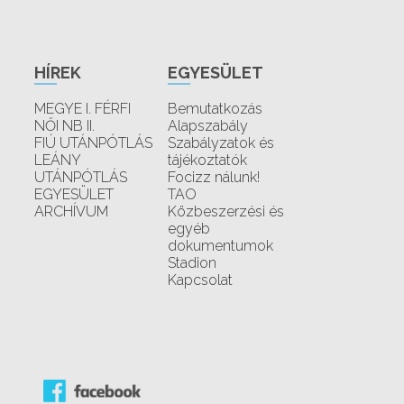
HÍREK
EGYESÜLET
MEGYE I. FÉRFI
Bemutatkozás
NŐI NB II.
Alapszabály
FIÚ UTÁNPÓTLÁS
Szabályzatok és
LEÁNY
tájékoztatók
UTÁNPÓTLÁS
Focizz nálunk!
EGYESÜLET
TAO
ARCHÍVUM
Közbeszerzési és
egyéb
dokumentumok
Stadion
Kapcsolat