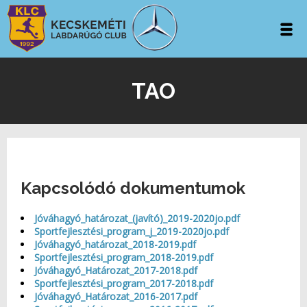
TAO
Kapcsolódó dokumentumok
Jóváhagyó_határozat_(javító)_2019-2020jo.pdf
Sportfejlesztési_program_j_2019-2020jo.pdf
Jóváhagyó_határozat_2018-2019.pdf
Sportfejlesztési_program_2018-2019.pdf
Jóváhagyó_Határozat_2017-2018.pdf
Sportfejlesztési_program_2017-2018.pdf
Jóváhagyó_Határozat_2016-2017.pdf