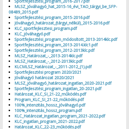
Sportfejlesztési_program_2016-2017.pdf
MLSZ_jóváhagyó_hat_2015-16_évi_TAO_tárgyi_be_SFP-
08489_2015.pdf
Sportfejlesztési_program_2015-2016.pdf
Jóváhagyó_határozat_(tárgyi_nélkül)_2015-2016.pdf
KLC_sportfejlesztesi_program.pdf
KLC_jóváhagyó.pdf
Sportfejlesztési_program_módosított_2013-2014klc.pdf
Sportfejlesztési_program_2013-2014.klc1.pdf
Sportfejlesztési_program_2012-2013klc.pdf
MLSZ_Határozat_-_2013-2014klc.pdf
MLSZ_Határozat_-_2012-2013klc.pdf
KLCMLSZ_Határozat_-_2011-2012_(1).pdf
Sportfejlesztési program 2020/2021
Jóváhagyó határozat 2020/2021
MLSZ_jóváhagyó_határozat_ingatlan_2020-2021.pdf
Sportfejlesztési_program_ingatlan_20-2021.pdf
Határozat_KLC_SI_21-22_működés.pdf
Program_KLC_SI_21-22_működés.pdf
100%_intenzitás_hossz_jóváhagyó.pdf
100%_intenzitás_hossz_program.pdf
KLC_Határozat_ingatlan_program_2021-2022.pdf
KLC_ingatlan_program_2021-2022.pdf
Határozat_KLC_22-23_működés.pdf