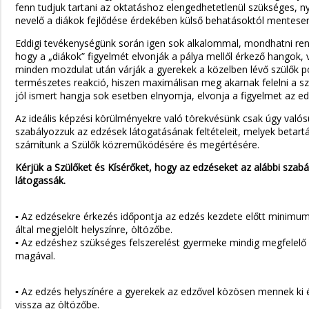
fenn tudjuk tartani az oktatáshoz elengedhetetlenül szükséges, 
nevelő a diákok fejlődése érdekében külső behatásoktól mentesen
Eddigi tevékenységünk során igen sok alkalommal, mondhatni ren
hogy a „diákok” figyelmét elvonják a pálya mellől érkező hangok,
minden mozdulat után várják a gyerekek a közelben lévő szülők poz
természetes reakció, hiszen maximálisan meg akarnak felelni a szü
jól ismert hangja sok esetben elnyomja, elvonja a figyelmet az edz
Az ideális képzési körülményekre való törekvésünk csak úgy való
szabályozzuk az edzések látogatásának feltételeit, melyek betar
számítunk a Szülők közreműködésére és megértésére.
Kérjük a Szülőket és Kísérőket, hogy az edzéseket az alábbi szabá
látogassák.
▪ Az edzésekre érkezés időpontja az edzés kezdete előtt minimum
által megjelölt helyszínre, öltözőbe.
▪ Az edzéshez szükséges felszerelést gyermeke mindig megfelelő
magával.
▪ Az edzés helyszínére a gyerekek az edzővel közösen mennek ki
vissza az öltözőbe.