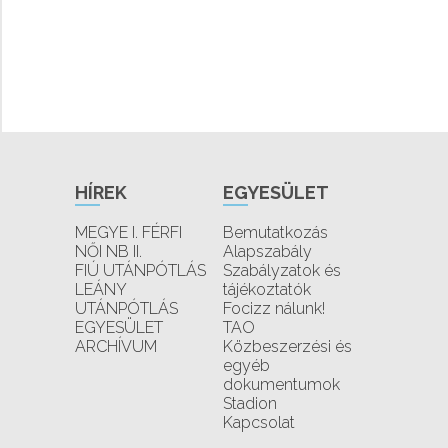
HÍREK
EGYESÜLET
MEGYE I. FÉRFI
Bemutatkozás
NŐI NB II.
Alapszabály
FIÚ UTÁNPÓTLÁS
Szabályzatok és
LEÁNY
tájékoztatók
UTÁNPÓTLÁS
Focizz nálunk!
EGYESÜLET
TAO
ARCHÍVUM
Közbeszerzési és
egyéb
dokumentumok
Stadion
Kapcsolat