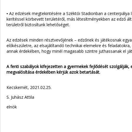
▪ Az edzések megtekintésére a Széktói Stadionban a centerpálya l
kerítéssel körbevett területéről, más létesítményekben az edző á
területről biztosítunk lehetőséget.
Az edzések minden résztvevőjének – edzőnek és játékosnak egyará
előkészületre, az elsajátítandó technikai elemekre és feladatokra
annak érdekében, hogy minél magasabb szintre juthassanak el já
A fenti szabályok kifejezetten a gyermekek fejlődését szolgálják, 
megvalósítása érdekében kérjük azok betartását.
Kecskemét, 2021.02.25.
S. Juhász Attila
elnök