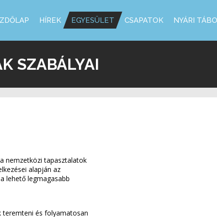
ZDŐLAP
HÍREK
EGYESÜLET
CSAPATOK
NYÁRI TÁB
K SZABÁLYAI
 a nemzetközi tapasztalatok
lkezései alapján az
l a lehető legmagasabb
k teremteni és folyamatosan