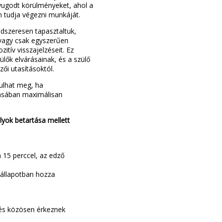
nyugodt körülményeket, ahol a
 tudja végezni munkáját.
dszeresen tapasztaltuk,
 vagy csak egyszerűen
itív visszajelzéseit. Ez
lők elvárásainak, és a szülő
ői utasításoktól.
sulhat meg, ha
tásában maximálisan
lyok betartása mellett
 15 perccel, az edző
 állapotban hozza
 és közösen érkeznek