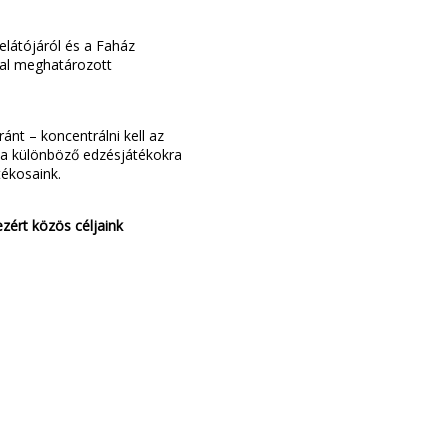
elátójáról és a Faház
ltal meghatározott
nt – koncentrálni kell az
, a különböző edzésjátékokra
tékosaink.
ezért közös céljaink