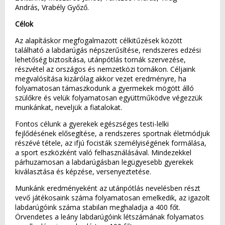
András, Vrabély Győző.
Célok
Az alapításkor megfogalmazott célkitűzések között
található a labdarúgás népszerűsítése, rendszeres edzési
lehetőség biztosítása, utánpótlás tornák szervezése,
részvétel az országos és nemzetközi tornákon. Céljaink
megvalósítása kizárólag akkor vezet eredményre, ha
folyamatosan támaszkodunk a gyermekek mögött álló
szülőkre és velük folyamatosan együttműködve végezzük
munkánkat, neveljük a fiatalokat.
Fontos célunk a gyerekek egészséges testi-lelki
fejlődésének elősegítése, a rendszeres sportnak életmódjuk
részévé tétele, az ifjú focisták személyiségének formálása,
a sport eszközként való felhasználásával. Mindezekkel
párhuzamosan a labdarúgásban legügyesebb gyerekek
kiválasztása és képzése, versenyeztetése.
Munkánk eredményeként az utánpótlás nevelésben részt
vevő játékosaink száma folyamatosan emelkedik, az igazolt
labdarúgóink száma stabilan meghaladja a 400 főt.
Örvendetes a leány labdarúgóink létszámának folyamatos