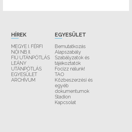
HÍREK
EGYESÜLET
MEGYE I. FÉRFI
Bemutatkozás
NŐI NB II.
Alapszabály
FIÚ UTÁNPÓTLÁS
Szabályzatok és
LEÁNY
tájékoztatók
UTÁNPÓTLÁS
Focizz nálunk!
EGYESÜLET
TAO
ARCHÍVUM
Közbeszerzési és
egyéb
dokumentumok
Stadion
Kapcsolat