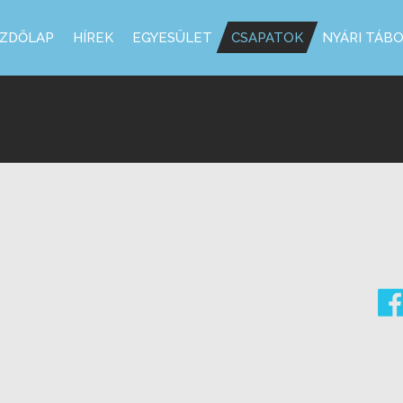
ZDŐLAP
HÍREK
EGYESÜLET
CSAPATOK
NYÁRI TÁB