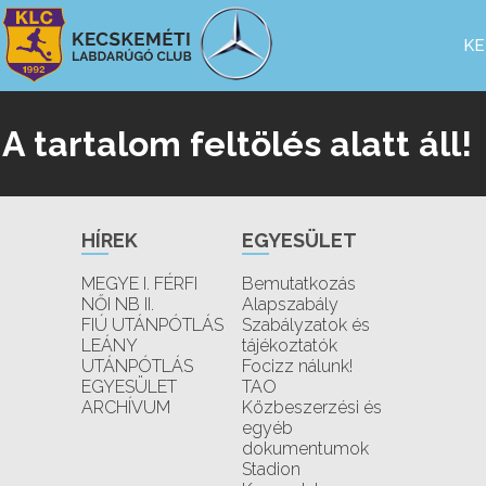
KE
A tartalom feltölés alatt áll!
HÍREK
EGYESÜLET
MEGYE I. FÉRFI
Bemutatkozás
NŐI NB II.
Alapszabály
FIÚ UTÁNPÓTLÁS
Szabályzatok és
LEÁNY
tájékoztatók
UTÁNPÓTLÁS
Focizz nálunk!
EGYESÜLET
TAO
ARCHÍVUM
Közbeszerzési és
egyéb
dokumentumok
Stadion