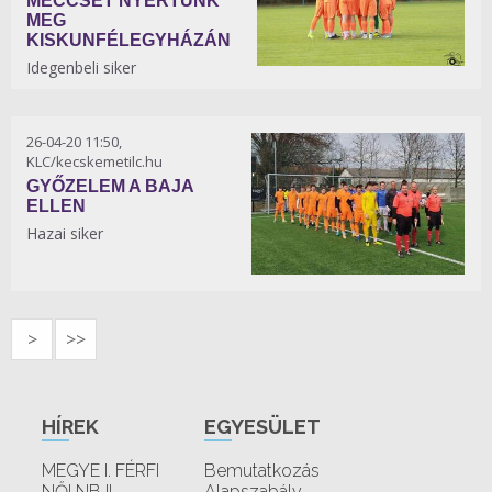
MECCSET NYERTÜNK
MEG
KISKUNFÉLEGYHÁZÁN
Idegenbeli siker
26-04-20 11:50,
KLC/kecskemetilc.hu
GYŐZELEM A BAJA
ELLEN
Hazai siker
>
>>
HÍREK
EGYESÜLET
MEGYE I. FÉRFI
Bemutatkozás
NŐI NB II.
Alapszabály