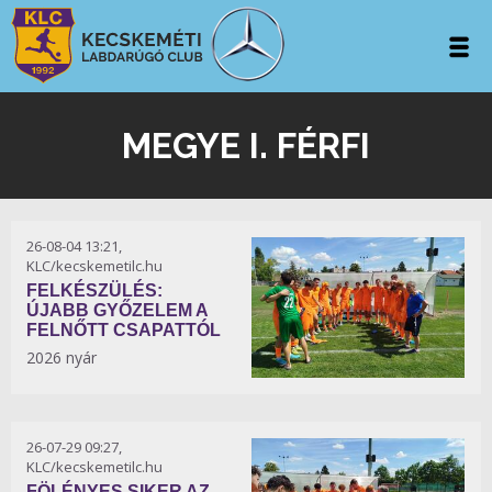
MEGYE I. FÉRFI
26-08-04 13:21,
KLC/kecskemetilc.hu
FELKÉSZÜLÉS:
ÚJABB GYŐZELEM A
FELNŐTT CSAPATTÓL
2026 nyár
26-07-29 09:27,
KLC/kecskemetilc.hu
FÖLÉNYES SIKER AZ