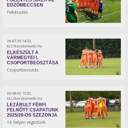
EDZŐMECCSEN
Felkészülés
26-07-20 14:33,
KLC/kecskemetilc.hu
ELKÉSZÜLT A
VÁRMEGYEI I.
CSOPORTBEOSZTÁSA
Csoportbeosztás
26-06-02 13:35,
KLC/kecskemetilc.hu
LEZÁRULT FÉRFI
FELNŐTT CSAPATUNK
2025/26-OS SZEZONJA
14. helyen végeztünk