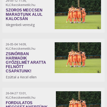
26-05-12 11:36,
KLC/kecskemetilc.hu
SZOROS MECCSEN
MARADTUNK ALUL
KALOCSÁN
Idegenbeli vereség
26-05-04 14:09,
KLC/kecskemetilc.hu
ZSINÓRBAN
HARMADIK
GYŐZELMÉT ARATTA
FELNŐTT
CSAPATUNK!
Ezúttal a Kecel ellen
26-04-27 13:01,
KLC/kecskemetilc.hu
FORDULATOS