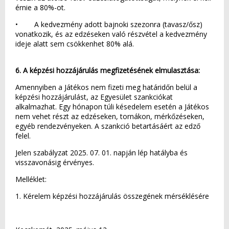
érnie a 80%-ot.
• A kedvezmény adott bajnoki szezonra (tavasz/ősz)
vonatkozik, és az edzéseken való részvétel a kedvezmény
ideje alatt sem csökkenhet 80% alá.
6. A képzési hozzájárulás megfizetésének elmulasztása:
Amennyiben a Játékos nem fizeti meg határidőn belül a
képzési hozzájárulást, az Egyesület szankciókat
alkalmazhat. Egy hónapon túli késedelem esetén a Játékos
nem vehet részt az edzéseken, tornákon, mérkőzéseken,
egyéb rendezvényeken. A szankció betartásáért az edző
felel.
Jelen szabályzat 2025. 07. 01. napján lép hatályba és
visszavonásig érvényes.
Melléklet:
1. Kérelem képzési hozzájárulás összegének mérséklésére