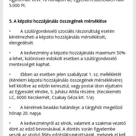
5.000 Ft.
5. A képzési hozzájárulás összegének mérséklése
• A szülő/gondviselő szociális rászorultság esetén
kérelmezheti a képzési hozzájárulás mérséklését,
elengedését.
• A kedvezmény a képzési hozzájárulás maximum 50%-
a lehet, különösen indokolt esetben a szülő/gondviselő
mentességet kaphat.
• Ebben az esetben jelen szabályzat 1. sz. mellékletét
(Kérelem képzési hozzájárulás összegének mérséklésére)
kell kitöltve az edzőn keresztül, vagy postai úton eljuttatni
az Egyesület elnöke, S. Juhász Attila részére. (Kecskeméti
LC, 6000 Kecskemét, Csabay Géza krt. 1/a)
• A kérelmek beadási határideje: a tárgyhót megelőző
hónap 20. napja.
• A kedvezményről az elnök, valamint a szakmai vezető
dönt az edző bevonásával. A döntés során figyelembe
veszik az utolsó félév edzéslátogatottságát, melynek el kell