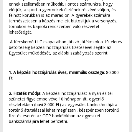
ennek szellemében működik. Fontos számunkra, hogy
elérjük, a sport a gyermekek életének részévé váljon, és
felnőtt korukban is az maradjon. A gyerekek számára
természetesen a képzés mellett biztosítjuk a versenyzés,
tornákon és bajnoki rendszerben való részvétel
lehetőségét.
A Kecskeméti LC csapataiban játszó játékosok a 19. életév
betöltéséig képzési hozzájárulás fizetésével segítik az
Egyesület működését, az alábbi szabályozás szerint.
1. A képzési hozzájárulás éves, minimális összege
: 80.000
Ft.
2. Fizetés módja:
A képzési hozzájárulást a nyári és téli
szünetet figyelembe véve 10 hónapon át, egyenlő
részletekben (havi 8.000 Ft) az egyesület bankszámlájára
történő átutalással lehet megfizetni, készpénzben történő
fizetés esetén az OTP bankfiókban az egyesület
bankszámlájára lehet befizetni.