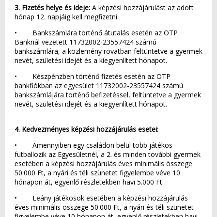
3. Fizetés helye és ideje:
A képzési hozzájárulást az adott
hónap 12. napjáig kell megfizetni:
• Bankszámlára történő átutalás esetén az OTP
Banknál vezetett 11732002-23557424 számú
bankszámlára, a közlemény rovatban feltüntetve a gyermek
nevét, születési idejét és a kiegyenlített hónapot.
• Készpénzben történő fizetés esetén az OTP
bankfiókban az egyesület 11732002-23557424 számú
bankszámlájára történő befizetéssel, feltüntetve a gyermek
nevét, születési idejét és a kiegyenlített hónapot.
4. Kedvezményes képzési hozzájárulás esetei:
• Amennyiben egy családon belül több játékos
futballozik az Egyesületnél, a 2. és minden további gyermek
esetében a képzési hozzájárulás éves minimális összege
50.000 Ft, a nyári és téli szünetet figyelembe véve 10
hónapon át, egyenlő részletekben havi 5.000 Ft.
• Leány játékosok esetében a képzési hozzájárulás
éves minimális összege 50.000 Ft, a nyári és téli szünetet
figyelembe véve 10 hónapon át, egyenlő részletekben havi