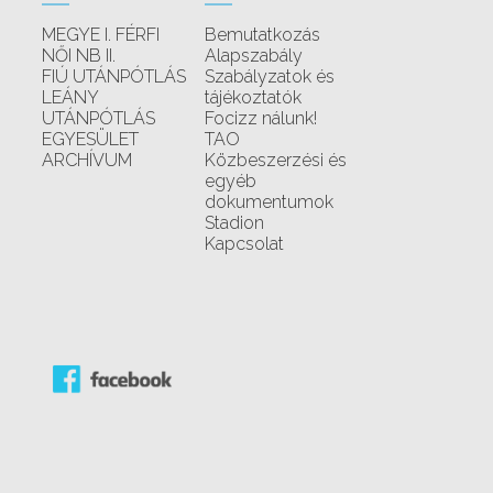
MEGYE I. FÉRFI
Bemutatkozás
NŐI NB II.
Alapszabály
FIÚ UTÁNPÓTLÁS
Szabályzatok és
LEÁNY
tájékoztatók
UTÁNPÓTLÁS
Focizz nálunk!
EGYESÜLET
TAO
ARCHÍVUM
Közbeszerzési és
egyéb
dokumentumok
Stadion
Kapcsolat