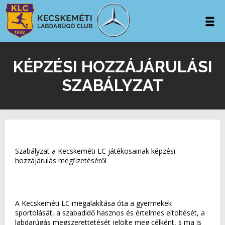
KÉPZÉSI HOZZÁJÁRULÁSI
SZABÁLYZAT
Szabályzat a Kecskeméti LC játékosainak képzési
hozzájárulás megfizetéséről
A Kecskeméti LC megalakítása óta a gyermekek
sportolását, a szabadidő hasznos és értelmes eltöltését, a
labdarúgás megszerettetését jelölte meg célként, s ma is