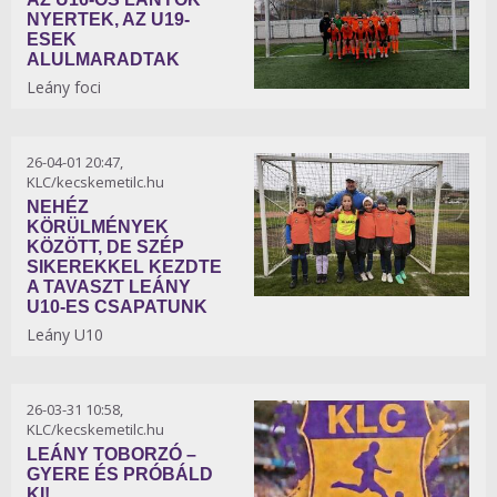
NYERTEK, AZ U19-
ESEK
ALULMARADTAK
Leány foci
26-04-01 20:47,
KLC/kecskemetilc.hu
NEHÉZ
KÖRÜLMÉNYEK
KÖZÖTT, DE SZÉP
SIKEREKKEL KEZDTE
A TAVASZT LEÁNY
U10-ES CSAPATUNK
Leány U10
26-03-31 10:58,
KLC/kecskemetilc.hu
LEÁNY TOBORZÓ –
GYERE ÉS PRÓBÁLD
KI!