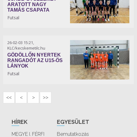
ARATOTT NAGY
TAMÁS CSAPATA
Futsal
26-02-03 15:21,
KLC/kecskemetilc.hu
GÖDÖLLŐN NYERTEK
RANGADÓT AZ U15-ÖS
LÁNYOK
Futsal
<<
<
>
>>
HÍREK
EGYESÜLET
MEGYE I. FÉRFI
Bemutatkozás