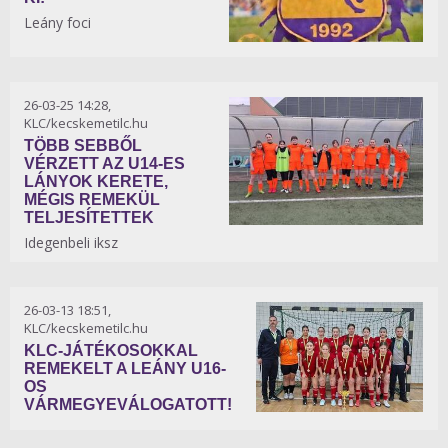
Leány foci
26-03-25 14:28,
KLC/kecskemetilc.hu
TÖBB SEBBŐL
VÉRZETT AZ U14-ES
LÁNYOK KERETE,
MÉGIS REMEKÜL
TELJESÍTETTEK
Idegenbeli iksz
26-03-13 18:51,
KLC/kecskemetilc.hu
KLC-JÁTÉKOSOKKAL
REMEKELT A LEÁNY U16-
OS
VÁRMEGYEVÁLOGATOTT!