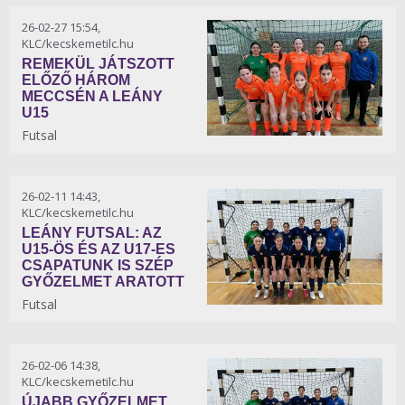
26-02-27 15:54,
KLC/kecskemetilc.hu
REMEKÜL JÁTSZOTT
ELŐZŐ HÁROM
MECCSÉN A LEÁNY
U15
Futsal
26-02-11 14:43,
KLC/kecskemetilc.hu
LEÁNY FUTSAL: AZ
U15-ÖS ÉS AZ U17-ES
CSAPATUNK IS SZÉP
GYŐZELMET ARATOTT
Futsal
26-02-06 14:38,
KLC/kecskemetilc.hu
ÚJABB GYŐZELMET