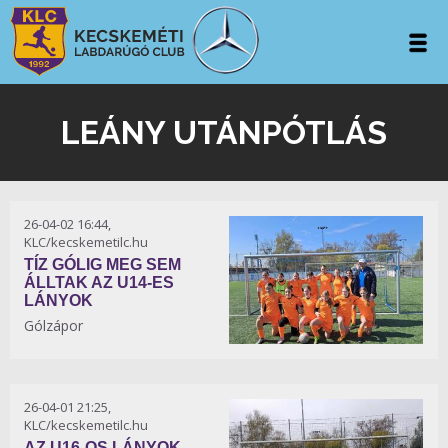
LEÁNY UTÁNPÓTLÁS
26-04-02 16:44,
KLC/kecskemetilc.hu
TÍZ GÓLIG MEG SEM
ÁLLTAK AZ U14-ES
LÁNYOK
Gólzápor
26-04-01 21:25,
KLC/kecskemetilc.hu
AZ U16-OS LÁNYOK