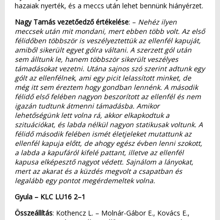
hazaiak nyerték, és a meccs után lehet bennünk hiányérzet.
Nagy Tamás vezetőedző értékelése
: –
Nehéz ilyen
meccsek után mit mondani, mert ebben több volt. Az első
félidőben többször is veszélyeztettük az ellenfél kapuját,
amiből sikerült egyet gólra váltani. A szerzett gól után
sem álltunk le, hanem többször sikerült veszélyes
támadásokat vezetni. Utána sajnos szó szerint adtunk egy
gólt az ellenfélnek, ami egy picit lelassított minket, de
még itt sem éreztem hogy gondban lennénk. A második
félidő első felében nagyon beszorított az ellenfél és nem
igazán tudtunk átmenni támadásba. Amikor
lehetőségünk lett volna rá, akkor elkapkodtuk a
szituációkat, és labda nélkül nagyon statikusak voltunk. A
félidő második felében ismét életjeleket mutattunk az
ellenfél kapuja előtt, de ahogy egész évben lenni szokott,
a labda a kapufáról kifelé pattant, illetve az ellenfél
kapusa elképesztő nagyot védett. Sajnálom a lányokat,
mert az akarat és a küzdés megvolt a csapatban és
legalább egy pontot megérdemeltek volna.
Gyula – KLC LU16 2–1
Összeállítás
: Kothencz L. – Molnár-Gábor E., Kovács E.,