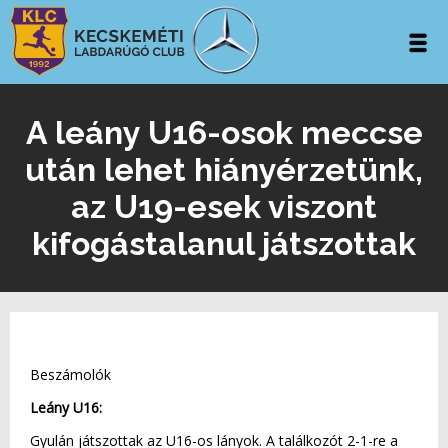
A leány U16-osok meccse
után lehet hiányérzetünk,
az U19-esek viszont
kifogástalanul játszottak
Beszámolók
Leány U16:
Gyulán játszottak az U16-os lányok. A találkozót 2-1-re a