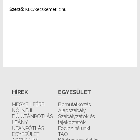
Szerző:
KLC/kecskemetilc.hu
HÍREK
EGYESÜLET
MEGYE I. FÉRFI
Bemutatkozás
NŐI NB II.
Alapszabály
FIÚ UTÁNPÓTLÁS
Szabályzatok és
LEÁNY
tájékoztatók
UTÁNPÓTLÁS
Focizz nálunk!
EGYESÜLET
TAO