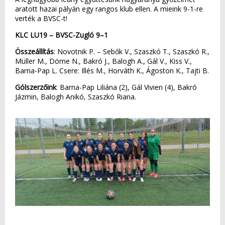
aratott hazai pályán egy rangos klub ellen. A mieink 9-1-re
verték a BVSC-t!
KLC LU19 – BVSC-Zugló 9–1
Összeállítás
: Novotnik P. – Sebők V., Szaszkó T., Szaszkó R.,
Müller M., Döme N., Bakró J., Balogh A., Gál V., Kiss V.,
Barna-Pap L. Csere: Illés M., Horváth K., Ágoston K., Tajti B.
Gólszerzőink
: Barna-Pap Liliána (2), Gál Vivien (4), Bakró
Jázmin, Balogh Anikó, Szaszkó Riana.