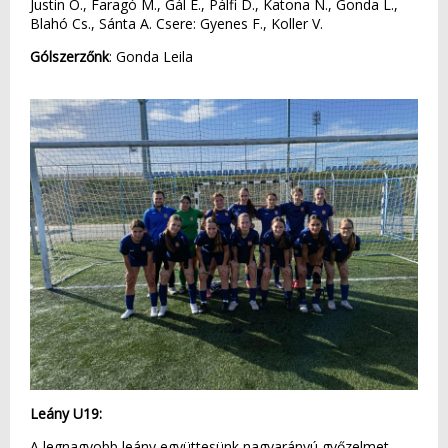
Justin O., Faragó M., Gál E., Pálfi D., Katona N., Gonda L.,
Blahó Cs., Sánta A. Csere: Gyenes F., Koller V.
Gólszerzőnk
: Gonda Leila
Leány U19:
A legnagyobb leány együttesünk nagyarányú győzelmet