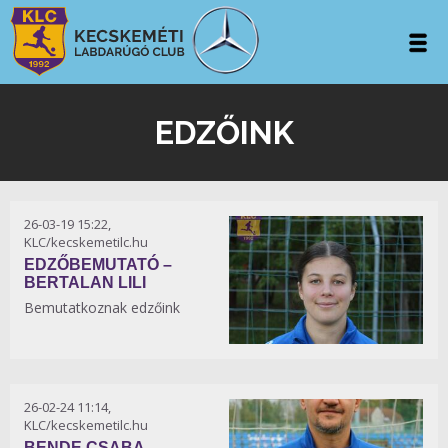
EDZŐINK
26-03-19 15:22,
KLC/kecskemetilc.hu
EDZŐBEMUTATÓ –
BERTALAN LILI
Bemutatkoznak edzőink
26-02-24 11:14,
KLC/kecskemetilc.hu
BENDE CSABA