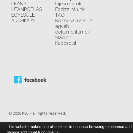
LEÁNY
tájékoztatók
UTÁNPÓTLÁS
Focizz nálunk!
EGYESÜLET
TAO
ARCHÍVUM
Közbeszerzési és
egyéb
dokumentumok
Stadion
Kapcsolat
© 2026 KLC. - all rights reserved.
This website makes use of cookies to enhance browsing experience and
provide additional functionality.