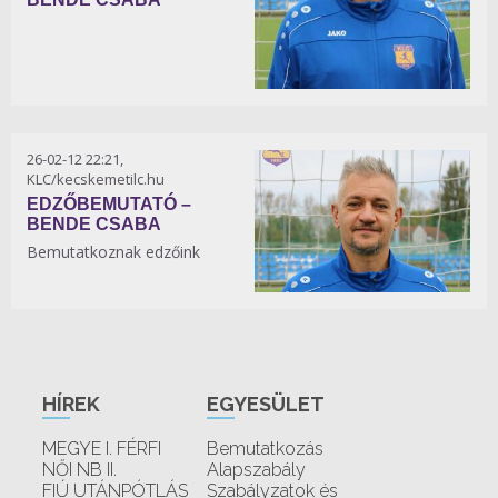
26-02-12 22:21,
KLC/kecskemetilc.hu
EDZŐBEMUTATÓ –
BENDE CSABA
Bemutatkoznak edzőink
HÍREK
EGYESÜLET
MEGYE I. FÉRFI
Bemutatkozás
NŐI NB II.
Alapszabály
FIÚ UTÁNPÓTLÁS
Szabályzatok és