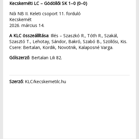
Kecskeméti LC – Gödöllői SK 1–0 (0–0)
Női NB II. Keleti csoport 11. forduló
Kecskemét
2026. március 14.
A KLC összeállítása
: Illés – Szaszkó R., Tóth R., Szakál,
Szasztó T., Lehotay, Sándor, Bakró, Szabó B., Szöllősi, Kis.
Csere: Bertalan, Kordik, Novotnik, Kalaposné Varga.
Gólszerző
: Bertalan Lili 82.
Szerző:
KLC/kecskemetilc.hu