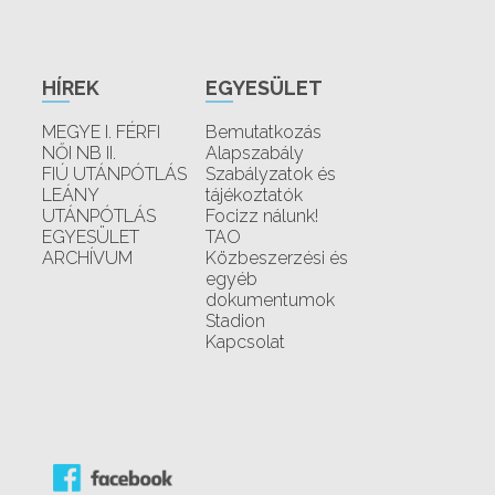
HÍREK
EGYESÜLET
MEGYE I. FÉRFI
Bemutatkozás
NŐI NB II.
Alapszabály
FIÚ UTÁNPÓTLÁS
Szabályzatok és
LEÁNY
tájékoztatók
UTÁNPÓTLÁS
Focizz nálunk!
EGYESÜLET
TAO
ARCHÍVUM
Közbeszerzési és
egyéb
dokumentumok
Stadion
Kapcsolat