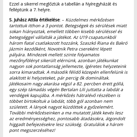
Ezzel a sikerrel meglőztük a tabellán a Nyíregyházát és
felléptünk a 7. helyre.
S. Juhász Attila értékelése
: –
Küzdelmes mérkőzésen
tartottuk itthon a 3 pontot. Betegségek és sérülések miatt
sokan hiányoztak, emellett többen kisebb sérüléssel és
betegséggel vállalták a játékot. Az U19 csapatunkból
három fiatal csatlakozott hozzánk, Szaszkó Riana és Bakró
Jázmin kezdőként, Novotnik Petra csereként lépett
pályára. Mindezek mellett szinte folyamatos
mezőnyfölényt sikerült elérnünk, azonban játékunkat
nagyon sok pontatlanság jellemezte, ígéretes helyzeteink
sorra kimaradtak. A második félidő közepén ellenfelünk is
alakított ki helyzeteket, pár percig ők domináltak.
Játékosaim nagy akarása végül a 82. percben érett góllá,
egy szép támadás végén Bertalan Lili juttatta a labdát a
vendégek kapujába. A mérkőzés hátralévő részében is
többet birtokoltuk a labdát, több gól azonban nem
született. A lányok nagyot küzdöttek a győzelemért.
További mérkőzéseinken a ma mutatott játék kevés lesz
az eredményességhez, pontosabb átadásokra, átgondolt
higgadt befejezésekre lesz szükség. Gratulálok a három
pont megszerzéséhez!