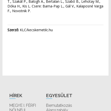
T., Szakál P., Balogh A., Bertalan L., Szabó B., Lehotay M.,
Dóka H., Kis L. Csere: Barna-Pap L., Gál V., Kalaposné Varga
F., Novotnik P.
Szerző:
KLC/kecskemetilc.hu
HÍREK
EGYESÜLET
MEGYE I. FÉRFI
Bemutatkozás
NŐI NB II.
Alapszabály