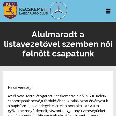
Alulmaradt a
listavezetővel szemben női
felnőtt csapatunk
Hazai vereség
Az éllovas Astra látogatott Kecskemétre a női NB II. Keleti-
csoportjának hétvégi fordulójában. A találkozón érvényesült
a papírforma, a vendégek elvitték a pontokat. Az Astra
győzelme megérdemelt, viszont nagyarányú vereségünket
csupán párperces kihagyások okozták, viszont a meccs