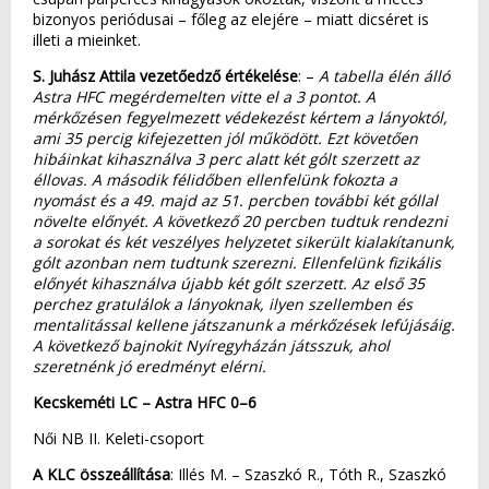
bizonyos periódusai – főleg az elejére – miatt dicséret is
illeti a mieinket.
S. Juhász Attila vezetőedző értékelése
: –
A tabella élén álló
Astra HFC megérdemelten vitte el a 3 pontot. A
mérkőzésen fegyelmezett védekezést kértem a lányoktól,
ami 35 percig kifejezetten jól működött. Ezt követően
hibáinkat kihasználva 3 perc alatt két gólt szerzett az
éllovas. A második félidőben ellenfelünk fokozta a
nyomást és a 49. majd az 51. percben további két góllal
növelte előnyét. A következő 20 percben tudtuk rendezni
a sorokat és két veszélyes helyzetet sikerült kialakítanunk,
gólt azonban nem tudtunk szerezni. Ellenfelünk fizikális
előnyét kihasználva újabb két gólt szerzett. Az első 35
perchez gratulálok a lányoknak, ilyen szellemben és
mentalitással kellene játszanunk a mérkőzések lefújásáig.
A következő bajnokit Nyíregyházán játsszuk, ahol
szeretnénk jó eredményt elérni.
Kecskeméti LC – Astra HFC 0–6
Női NB II. Keleti-csoport
A KLC összeállítása
: Illés M. – Szaszkó R., Tóth R., Szaszkó