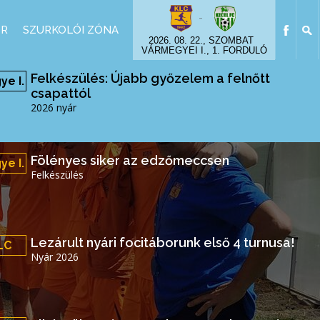
-
OR
SZURKOLÓI ZÓNA
2026. 08. 22., SZOMBAT
VÁRMEGYEI I., 1. FORDULÓ
Felkészülés: Újabb győzelem a felnőtt
e I.
csapattól
2026 nyár
Fölényes siker az edzőmeccsen
e I.
Felkészülés
Lezárult nyári focitáborunk első 4 turnusa!
LC
Nyár 2026