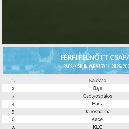
FÉRFI FELNŐTT CSAP
BÁCS-KISKUN VÁRMEGYE I. 2026/20
1.
Kalocsa
2.
Baja
3.
Csólyospálos
4.
Harta
5.
Jánoshalma
6.
Kecel
7.
KLC