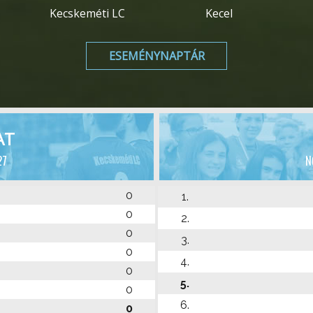
Kecskeméti LC
Kecel
ESEMÉNYNAPTÁR
AT
27
N
0
1.
0
2.
0
3.
0
4.
0
5.
0
6.
0