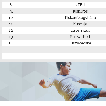
8.
KTE II.
9.
Kiskőrös
10.
Kiskunfélegyháza
11.
Kunbaja
12.
Lajosmizse
13.
Soltvadkert
14.
Tiszakécske