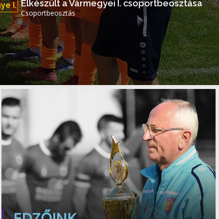
Elkészült a Vármegyei I. csoportbeosztása
e I.
Csoportbeosztás
EDZŐINK