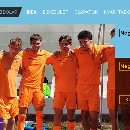
ZDŐLAP
HÍREK
EGYESÜLET
CSAPATOK
NYÁRI TÁB
Megy
Megy
K
T