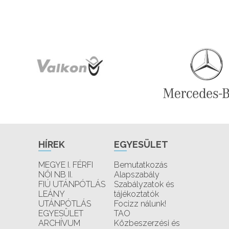
HÍREK
EGYESÜLET
MEGYE I. FÉRFI
Bemutatkozás
NŐI NB II.
Alapszabály
FIÚ UTÁNPÓTLÁS
Szabályzatok és
LEÁNY
tájékoztatók
UTÁNPÓTLÁS
Focizz nálunk!
EGYESÜLET
TAO
ARCHÍVUM
Közbeszerzési és