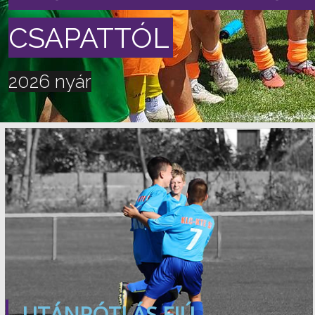
CSAPATTÓL
2026 nyár
UTÁNPÓTLÁS FIÚ