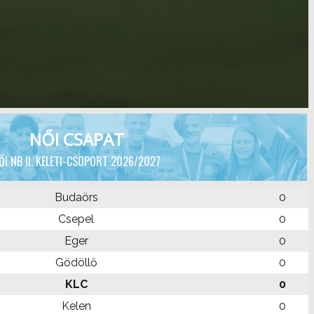
NŐI CSAPAT
ŐI NB II. KELETI-CSOPORT 2026/2027
Budaörs
0
Csepel
0
Eger
0
Gödöllő
0
KLC
0
Kelen
0