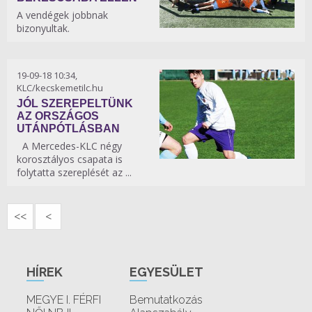
A vendégek jobbnak
bizonyultak.
19-09-18 10:34,
KLC/kecskemetilc.hu
JÓL SZEREPELTÜNK
AZ ORSZÁGOS
UTÁNPÓTLÁSBAN
A Mercedes-KLC négy
korosztályos csapata is
folytatta szereplését az ...
<<
<
HÍREK
EGYESÜLET
MEGYE I. FÉRFI
Bemutatkozás