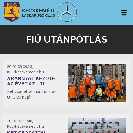
FIÚ UTÁNPÓTLÁS
20-01-09 09:28,
KLC/kecskemetilc.hu
ARANNYAL KEZDTE
AZ ÉVET AZ U11
Két csapattal indultunk az
UFC tornáján
20-01-06 11:48,
KLC/kecskemetilc.hu
KÉT CSAPATTAL