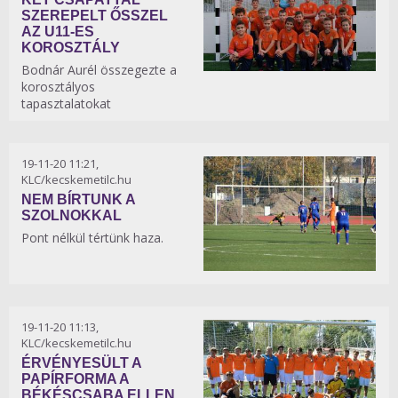
SZEREPELT ŐSSZEL
AZ U11-ES
KOROSZTÁLY
Bodnár Aurél összegezte a
korosztályos
tapasztalatokat
19-11-20 11:21,
KLC/kecskemetilc.hu
NEM BÍRTUNK A
SZOLNOKKAL
Pont nélkül tértünk haza.
19-11-20 11:13,
KLC/kecskemetilc.hu
ÉRVÉNYESÜLT A
PAPÍRFORMA A
BÉKÉSCSABA ELLEN