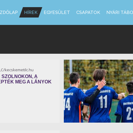
ZDŐLAP
HÍREK
EGYESÜLET
CSAPATOK
NYÁRI TÁB
KLC/kecskemetilc.hu
 SZOLNOKON, A
EPTÉK MEG A LÁNYOK