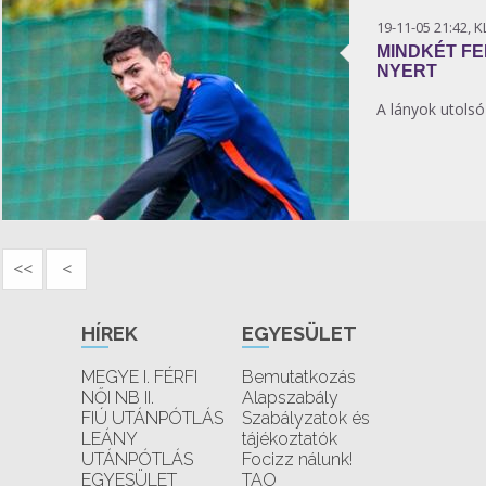
19-11-05 21:42, 
MINDKÉT F
NYERT
A lányok utols
<<
<
HÍREK
EGYESÜLET
MEGYE I. FÉRFI
Bemutatkozás
NŐI NB II.
Alapszabály
FIÚ UTÁNPÓTLÁS
Szabályzatok és
LEÁNY
tájékoztatók
UTÁNPÓTLÁS
Focizz nálunk!
EGYESÜLET
TAO