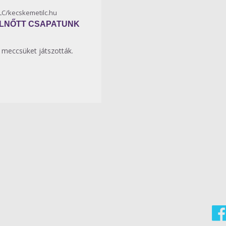
KLC/kecskemetilc.hu
ELNŐTT CSAPATUNK
ó meccsüket játszották.