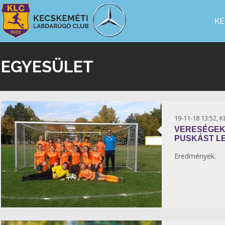
KE
EGYESÜLET
19-11-18 13:52, 
VERESÉGEK
PUSKÁST L
Eredmények.