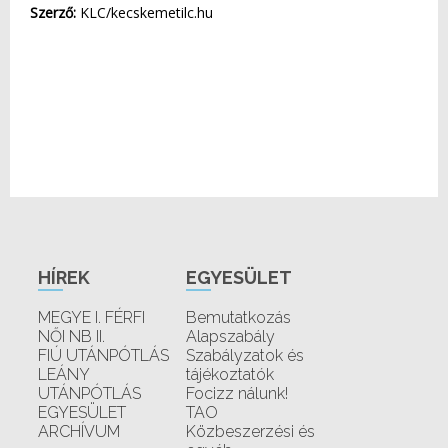
Szerző:
KLC/kecskemetilc.hu
HÍREK
EGYESÜLET
MEGYE I. FÉRFI
Bemutatkozás
NŐI NB II.
Alapszabály
FIÚ UTÁNPÓTLÁS
Szabályzatok és
LEÁNY
tájékoztatók
UTÁNPÓTLÁS
Focizz nálunk!
EGYESÜLET
TAO
ARCHÍVUM
Közbeszerzési és