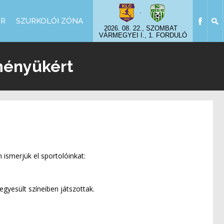
-
OR
SZURKOLÓI ZÓNA
2026. 08. 22., SZOMBAT
VÁRMEGYEI I., 1. FORDULÓ
tményükért
 ismerjük el sportolóinkat:
egyesült színeiben játszottak.