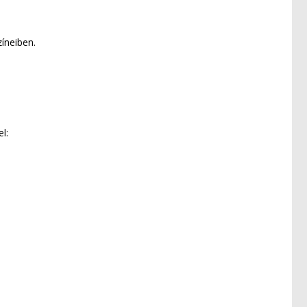
íneiben.
l: