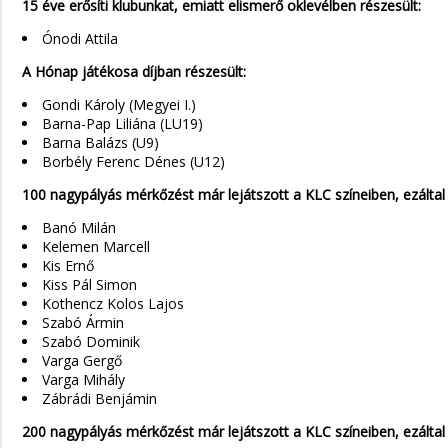
15 éve erősíti klubunkat, emiatt elismerő oklevélben részesült:
Ónodi Attila
A Hónap játékosa díjban részesült:
Gondi Károly (Megyei I.)
Barna-Pap Liliána (LU19)
Barna Balázs (U9)
Borbély Ferenc Dénes (U12)
100 nagypályás mérkőzést már lejátszott a KLC színeiben, ezáltal
Banó Milán
Kelemen Marcell
Kis Ernő
Kiss Pál Simon
Kothencz Kolos Lajos
Szabó Ármin
Szabó Dominik
Varga Gergő
Varga Mihály
Zábrádi Benjámin
200 nagypályás mérkőzést már lejátszott a KLC színeiben, ezáltal