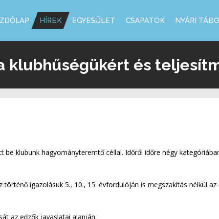
ZDŐLAP
HÍREK
EGYESÜLET
CSAPATOK
NYÁRI TÁB
 a klubhűségükért és teljesí
tt be klubunk hagyományteremtő céllal. Időről időre négy kategóriában
történő igazolásuk 5., 10., 15. évfordulóján is megszakítás nélkül az 
t az edzők javaslatai alapján.