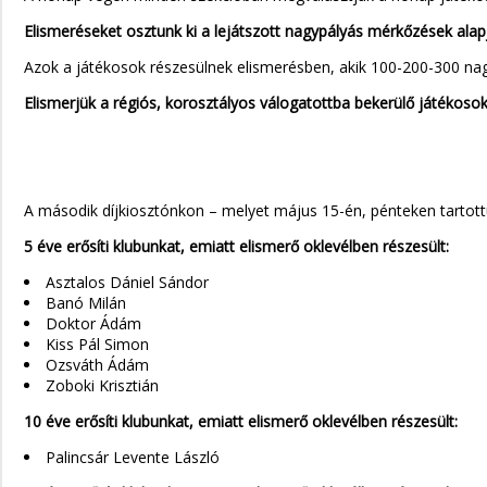
Elismeréseket osztunk ki a lejátszott nagypályás mérkőzés
Azok a játékosok részesülnek elismerésben, akik 100-200-300 nag
Elismerjük a régiós, korosztályos válogatottba bekerülő játékosoka
A második díjkiosztónkon – melyet május 15-én, pénteken tartott
5 éve erősíti klubunkat, emiatt elismerő oklevélben részesült:
Asztalos Dániel Sándor
Banó Milán
Doktor Ádám
Kiss Pál Simon
Ozsváth Ádám
Zoboki Krisztián
10 éve erősíti klubunkat, emiatt elismerő oklevélben részesült:
Palincsár Levente László