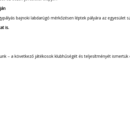
ek alapján
ypályás bajnoki labdarúgó mérkőzésen léptek pályára az egyesület sz
t is.
unk – a következő játékosok klubhűségét és teljesítményét ismertük e