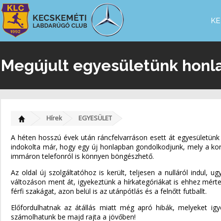
KE
Megújult egyesületünk honl
Hírek
EGYESÜLET
A héten hosszú évek után ráncfelvarráson esett át egyesületünk h
indokolta már, hogy egy új honlapban gondolkodjunk, mely a kor
immáron telefonról is könnyen böngészhető.
Az oldal új szolgáltatóhoz is került, teljesen a nulláról indul,
változáson ment át, igyekeztünk a hírkategóriákat is ehhez mérten 
férfi szakágat, azon belül is az utánpótlás és a felnőtt futballt.
Előfordulhatnak az átállás miatt még apró hibák, melyeket igye
számolhatunk be majd rajta a jövőben!