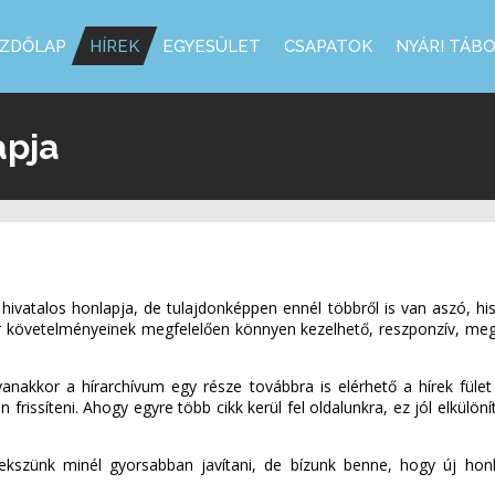
ZDŐLAP
HÍREK
EGYESÜLET
CSAPATOK
NYÁRI TÁB
apja
ivatalos honlapja, de tulajdonképpen ennél többről is van aszó, hisz
 követelményeinek megfelelően könnyen kezelhető, reszponzív, megjel
 ugyanakkor a hírarchívum egy része továbbra is elérhető a hírek füle
frissíteni. Ahogy egyre több cikk kerül fel oldalunkra, ez jól elkülön
kszünk minél gyorsabban javítani, de bízunk benne, hogy új honlap