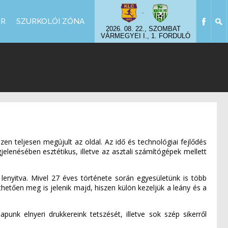
-
OR
SZURKOLÓI ZÓNA
2026. 08. 22., SZOMBAT
VÁRMEGYEI I., 1. FORDULÓ
en teljesen megújult az oldal. Az idő és technológiai fejlődés
enésében esztétikus, illetve az asztali számítógépek mellett
t lenyitva. Mivel 27 éves története során egyesületünk is több
íthetően meg is jelenik majd, hiszen külön kezeljük a leány és a
unk elnyeri drukkereink tetszését, illetve sok szép sikerről