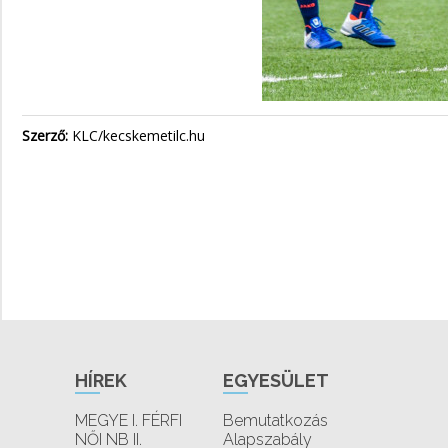
Szerző:
KLC/kecskemetilc.hu
HÍREK
EGYESÜLET
MEGYE I. FÉRFI
Bemutatkozás
NŐI NB II.
Alapszabály