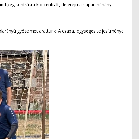
tán főleg kontrákra koncentrált, de erejük csupán néhány
ólarányú győzelmet arattunk. A csapat egységes teljesítménye