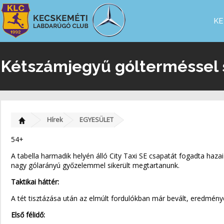
KE
Kétszámjegyű gólterméssel s
Hírek
EGYESÜLET
54+
A tabella harmadik helyén álló City Taxi SE csapatát fogadta haza
nagy gólarányú győzelemmel sikerült megtartanunk.
Taktikai háttér:
A tét tisztázása után az elmúlt fordulókban már bevált, eredmény
Első félidő: