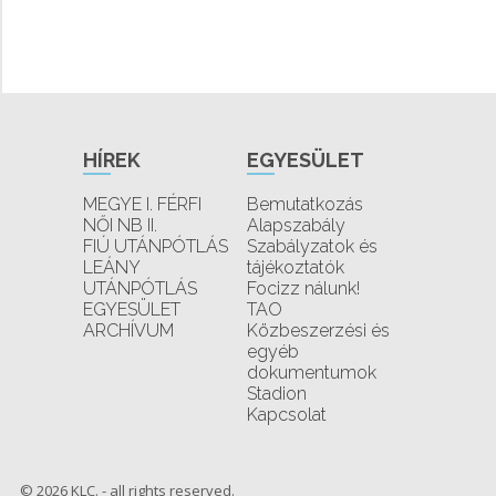
HÍREK
EGYESÜLET
MEGYE I. FÉRFI
Bemutatkozás
NŐI NB II.
Alapszabály
FIÚ UTÁNPÓTLÁS
Szabályzatok és
LEÁNY
tájékoztatók
UTÁNPÓTLÁS
Focizz nálunk!
EGYESÜLET
TAO
ARCHÍVUM
Közbeszerzési és
egyéb
dokumentumok
Stadion
Kapcsolat
© 2026 KLC. - all rights reserved.