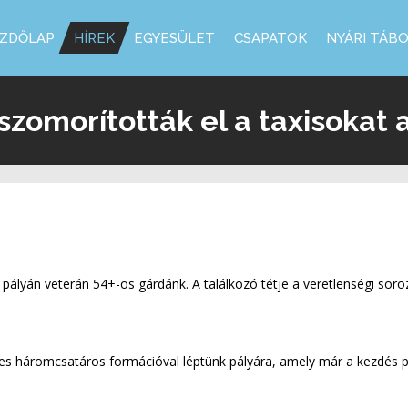
ZDŐLAP
HÍREK
EGYESÜLET
CSAPATOK
NYÁRI TÁB
zomorították el a taxisokat 
i pályán veterán 54+-os gárdánk. A találkozó tétje a veretlenségi so
es háromcsatáros formációval léptünk pályára, amely már a kezdés pi