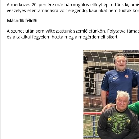
A mérkőzés 20. percére már háromgólos előnyt építettünk ki, amive
veszélyes ellentámadásra volt elegendő, kapunkat nem tudták ko
Második félidő:
A szünet után sem változtattunk szemléletünkön. Folytatva támad
és a taktikai fegyelem hozta meg a megérdemelt sikert.