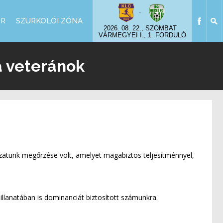
-
OR
SZURKOLÓI ZÓNA
2026. 08. 22., SZOMBAT
VÁRMEGYEI I., 1. FORDULÓ
a veteránok
rozatunk megőrzése volt, amelyet magabiztos teljesítménnyel,
llanatában is dominanciát biztosított számunkra.