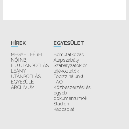
HÍREK
EGYESÜLET
MEGYE I. FÉRFI
Bemutatkozás
NŐI NB II.
Alapszabály
FIÚ UTÁNPÓTLÁS
Szabályzatok és
LEÁNY
tájékoztatók
UTÁNPÓTLÁS
Focizz nálunk!
EGYESÜLET
TAO
ARCHÍVUM
Közbeszerzési és
egyéb
dokumentumok
Stadion
Kapcsolat