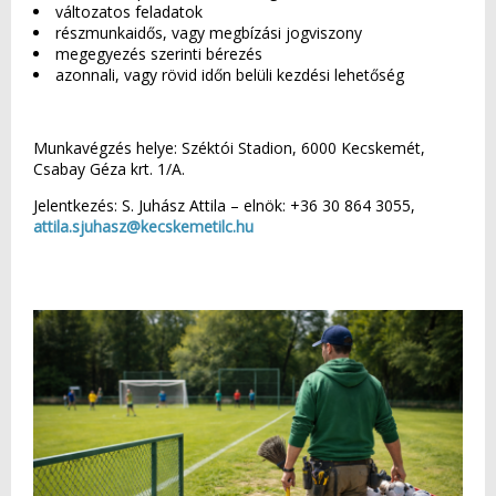
változatos feladatok
részmunkaidős, vagy megbízási jogviszony
megegyezés szerinti bérezés
azonnali, vagy rövid időn belüli kezdési lehetőség
Munkavégzés helye: Széktói Stadion, 6000 Kecskemét,
Csabay Géza krt. 1/A.
Jelentkezés: S. Juhász Attila – elnök: +36 30 864 3055,
attila.sjuhasz@kecskemetilc.hu