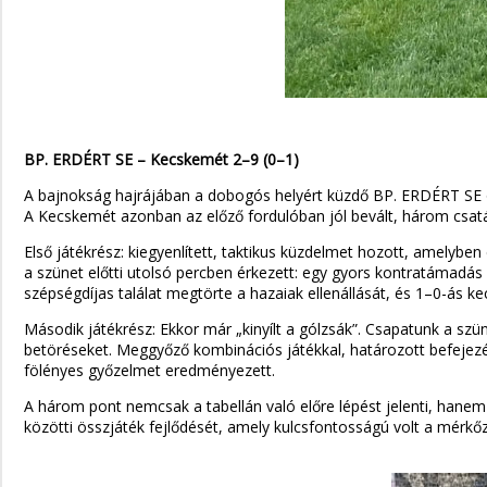
BP. ERDÉRT SE – Kecskemét 2–9 (0–1)
A bajnokság hajrájában a dobogós helyért küzdő BP. ERDÉRT SE 
A Kecskemét azonban az előző fordulóban jól bevált, három csatáro
Első játékrész: kiegyenlített, taktikus küzdelmet hozott, amelyben
a szünet előtti utolsó percben érkezett: egy gyors kontratámadás 
szépségdíjas találat megtörte a hazaiak ellenállását, és 1–0-ás k
Második játékrész: Ekkor már „kinyílt a gólzsák”. Csapatunk a sz
betöréseket. Meggyőző kombinációs játékkal, határozott befejezés
fölényes győzelmet eredményezett.
A három pont nemcsak a tabellán való előre lépést jelenti, hanem f
közötti összjáték fejlődését, amely kulcsfontosságú volt a mérk