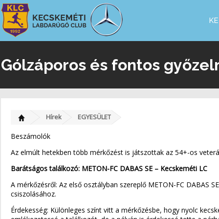
KE
Gólzáporos és fontos győzel
Hírek
EGYESÜLET
Beszámolók
Az elmúlt hetekben több mérkőzést is játszottak az 54+-os veter
Barátságos találkozó: METON-FC DABAS SE – Kecskeméti LC
A mérkőzésről: Az első osztályban szereplő METON-FC DABAS SE cs
csiszolásához.
Érdekesség: Különleges színt vitt a mérkőzésbe, hogy nyolc kecsk