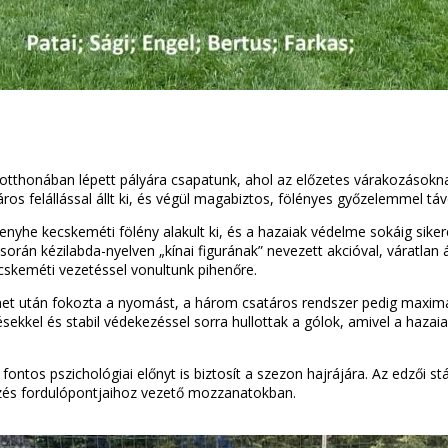
otthonában lépett pályára csapatunk, ahol az előzetes várakozások
s felállással állt ki, és végül magabiztos, fölényes győzelemmel táv
 enyhe kecskeméti fölény alakult ki, és a hazaiak védelme sokáig sike
során kézilabda-nyelven „kínai figurának” nevezett akcióval, váratlan
ecskeméti vezetéssel vonultunk pihenőre.
ünet után fokozta a nyomást, a három csatáros rendszer pedig maximál
ekkel és stabil védekezéssel sorra hullottak a gólok, amivel a hazaia
ontos pszichológiai előnyt is biztosít a szezon hajrájára. Az edzői st
őzés fordulópontjaihoz vezető mozzanatokban.