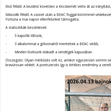
Első félidő: A kezdést követően a Kecskemét vette át az irányítás
Második félidő: A szünet után a BEAC foggal-körömmel védekezett,
Fortuna a mai napon ellenfelünket támogatta.
A statisztikák beszédesek:
- 5 kapufát lőttünk,
- 3 alkalommal a gólvonalról mentettek a BEAC védői,
- Minden lövésünk elakadt a vendégek kapusában.
Összegzés: Olyan mérkőzés volt ez, amikor egyszerűen semmi sem si
bravúrosan védett. A pontszerzés így is értékes eredmény a veret