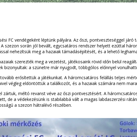
ési FC vendégeként léptünk pályára. Az őszi, pontveszteséggel járó t
 A szezon során jól bevált, egycsatáros rendszer helyett ezúttal hár
dással nehezítsük meg a hazaiak támadásépítését, és a lehető legham
r a hazaiak szerezték meg a vezetést, játékosaink rövid időn belül rea
 bizonyultak: a szünetre már nyugodt, többgólos előnnyel vonulhatt
 tovább erősítettük a játékunkat. A háromcsatáros felállás teljes mé
mivel végleg eldöntöttük a találkozót, és a hazaiak számára nem mar
zártuk, méltó revanst véve az őszi pontvesztésért. A háromcsatáros 
t, de a védekezésünk is stabilabbá vált a magas labdaszerzési rátán
tosságú a szezon hátralévő részében.