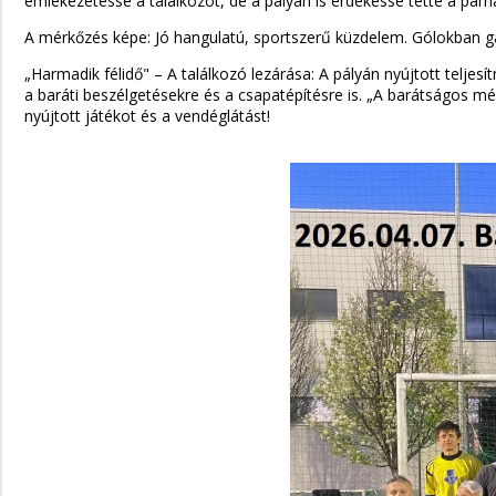
emlékezetessé a találkozót, de a pályán is érdekessé tette a párha
A mérkőzés képe: Jó hangulatú, sportszerű küzdelem. Gólokban ga
„Harmadik félidő" – A találkozó lezárása: A pályán nyújtott telje
a baráti beszélgetésekre és a csapatépítésre is. „A barátságos
nyújtott játékot és a vendéglátást!