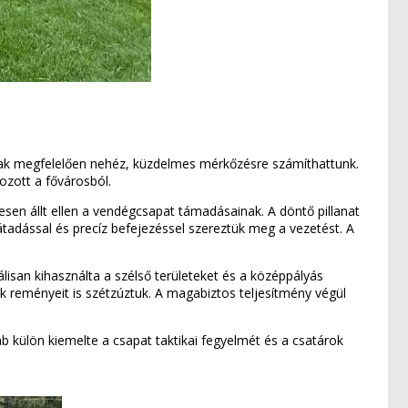
nak megfelelően nehéz, küzdelmes mérkőzésre számíthattunk.
ozott a fővárosból.
resen állt ellen a vendégcsapat támadásainak. A döntő pillanat
 átadással és precíz befejezéssel szereztük meg a vezetést. A
isan kihasználta a szélső területeket és a középpályás
k reményeit is szétzúztuk. A magabiztos teljesítmény végül
áb külön kiemelte a csapat taktikai fegyelmét és a csatárok