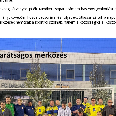
rcaikat.
zdag, látványos játék. Mindkét csapat számára hasznos gyakorlási l
sítményt követően közös vacsorával és folyadékpótlással zártuk a napo
 mérkőzések nemcsak a sportról szólnak, hanem a közösségről is. Kös