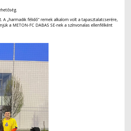
ehetőség.
t. A „harmadik félidő" remek alkalom volt a tapasztalatcserére,
zönjük a METON-FC DABAS SE-nek a színvonalas ellenfélként