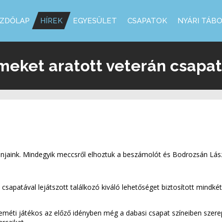
ZDŐLAP
HÍREK
EGYESÜLET
CSAPATOK
NYÁRI TÁB
meket aratott veterán csapa
ánjaink. Mindegyik meccsről elhoztuk a beszámolót és Bodrozsán Lász
apatával lejátszott találkozó kiváló lehetőséget biztosított mindkét
eméti játékos az előző idényben még a dabasi csapat színeiben szere