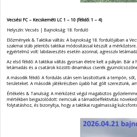
Vecsési FC – Kecskeméti LC 1 – 10 (félidő: 1 – 4)
Helyszín: Vecsés | Bajnokság: 18. forduló
Előzmények & Taktikai váltás: A bajnokság 18. fordulójában a Vecs
szakmai stáb jelentős taktikai módosítással készült a mérkőzésre.
egyértelmű volt: labdavesztés esetén azonnal, agresszív letáma
Az első félidő: A taktikai váltás gyorsan életre kelt a pályán. Bá
letámadás és a csatárok közötti dinamikus cserék gyümölcsözőnek
A második félidő: A fordulás után sem lassítottunk a tempón, sőt,
területeket. A második játékrészben újabb hat gólt szereztünk, a
Értékelés & Tanulság: A mérkőzést végül magabiztos győzelemmel 
mértékben beigazolódott: nemcsak a támadóeffektivitás növekedet
folytatáshoz, és bizonyítja, hogy a taktikai rugalmasság kulcsfon