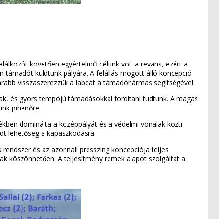
alálkozót követően egyértelmű célunk volt a revans, ezért a
om támadót küldtünk pályára. A felállás mögött álló koncepció
arabb visszaszerezzük a labdát a támadóhármas segítségével.
gáltak, és gyors tempójú támadásokkal fordítani tudtunk. A magas
unk pihenőre.
rtékben dominálta a középpályát és a védelmi vonalak közti
adt lehetőség a kapaszkodásra.
rendszer és az azonnali presszing koncepciója teljes
ak köszönhetően. A teljesítmény remek alapot szolgáltat a