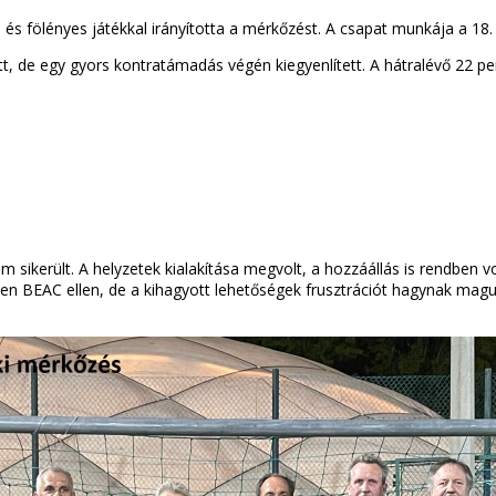
t, és fölényes játékkal irányította a mérkőzést. A csapat munkája a 18
 de egy gyors kontratámadás végén kiegyenlített. A hátralévő 22 per
került. A helyzetek kialakítása megvolt, a hozzáállás is rendben vol
len BEAC ellen, de a kihagyott lehetőségek frusztrációt hagynak magu