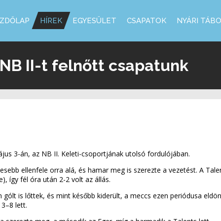
ZDŐLAP
HÍREK
EGYESÜLET
CSAPATOK
NYÁRI TÁB
B II-t felnőtt csapatunk
jus 3-án, az NB II. Keleti-csoportjának utolsó fordulójában.
esebb ellenfele orra alá, és hamar meg is szerezte a vezetést. A Talent
, így fél óra után 2-2 volt az állás.
 gólt is lőttek, és mint később kiderült, a meccs ezen periódusa eld
3–8 lett.