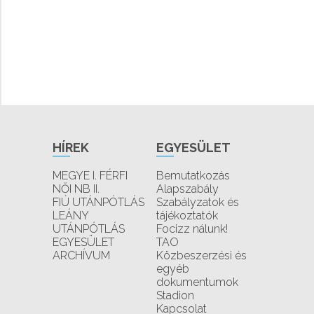
HÍREK
EGYESÜLET
MEGYE I. FÉRFI
Bemutatkozás
NŐI NB II.
Alapszabály
FIÚ UTÁNPÓTLÁS
Szabályzatok és
LEÁNY
tájékoztatók
UTÁNPÓTLÁS
Focizz nálunk!
EGYESÜLET
TAO
ARCHÍVUM
Közbeszerzési és
egyéb
dokumentumok
Stadion
Kapcsolat