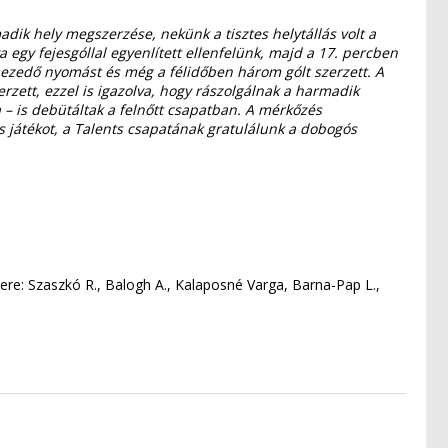
dik hely megszerzése, nekünk a tisztes helytállás volt a
va egy fejesgóllal egyenlített ellenfelünk, majd a 17. percben
nehezedő nyomást és még a félidőben három gólt szerzett. A
erzett, ezzel is igazolva, hogy rászolgálnak a harmadik
ka – is debütáltak a felnőtt csapatban. A mérkőzés
es játékot, a Talents csapatának gratulálunk a dobogós
 Csere: Szaszkó R., Balogh A., Kalaposné Varga, Barna-Pap L.,