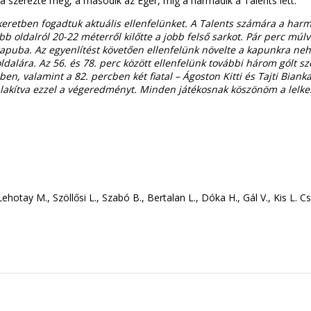
a szerezte meg, a második az Eger, míg a harmadik a Talents lett.
keretben fogadtuk aktuális ellenfelünket. A Talents számára a harma
bb oldalról 20-22 méterről kilőtte a jobb felső sarkot. Pár perc múl
t a kapuba. Az egyenlítést követően ellenfelünk növelte a kapunkra 
dalára. Az 56. és 78. perc között ellenfelünk további három gólt sz
ben, valamint a 82. percben két fiatal – Ágoston Kitti és Tajti Bian
kialakítva ezzel a végeredményt. Minden játékosnak köszönöm a lelk
 Lehotay M., Szöllősi L., Szabó B., Bertalan L., Dóka H., Gál V., Kis L.