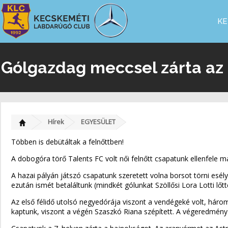
KE
Gólgazdag meccsel zárta az N
Hírek
EGYESÜLET
Többen is debütáltak a felnőttben!
A dobogóra törő Talents FC volt női felnőtt csapatunk ellenfele má
A hazai pályán játszó csapatunk szeretett volna borsot törni esély
ezután ismét betaláltunk (mindkét gólunkat Szöllősi Lora Lotti lőtte)
Az első félidő utolsó negyedórája viszont a vendégeké volt, három
kaptunk, viszont a végén Szaszkó Riana szépített. A végeredmény 