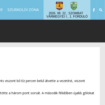
-
OR
SZURKOLÓI ZÓNA
2026. 08. 22., SZOMBAT
VÁRMEGYEI I., 1. FORDULÓ
s viszont bő tíz percen belül átvette a vezetést, viszont
öntötte a három pont sorsát. A második félidőben újabb gólokat