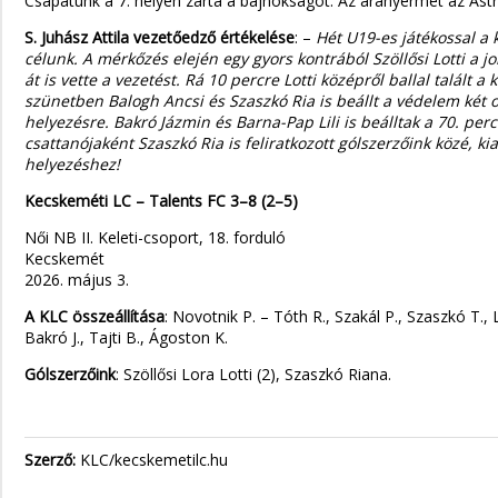
Csapatunk a 7. helyen zárta a bajnokságot. Az aranyérmet az Astr
S. Juhász Attila vezetőedző értékelése
: –
Hét U19-es játékossal a 
célunk. A mérkőzés elején egy gyors kontrából Szöllősi Lotti a jo
át is vette a vezetést. Rá 10 percre Lotti középről ballal talál
szünetben Balogh Ancsi és Szaszkó Ria is beállt a védelem két ol
helyezésre. Bakró Jázmin és Barna-Pap Lili is beálltak a 70. perc
csattanójaként Szaszkó Ria is feliratkozott gólszerzőink közé, 
helyezéshez!
Kecskeméti LC – Talents FC 3–8 (2–5)
Női NB II. Keleti-csoport, 18. forduló
Kecskemét
2026. május 3.
A KLC összeállítása
: Novotnik P. – Tóth R., Szakál P., Szaszkó T.,
Bakró J., Tajti B., Ágoston K.
Gólszerzőink
: Szöllősi Lora Lotti (2), Szaszkó Riana.
Szerző:
KLC/kecskemetilc.hu