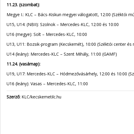
11.23. (szombat):
Megye I.: KLC – Bács-Kiskun megyei válogatott, 12:00 (Széktói m
U15, U14: (NBII): Szolnok – Mercedes-KLC, 12:00 és 10:00
U16 (megye): Solt – Mercedes-KLC, 10:00
U13, U11: Bozsik-program (Kecskemét), 10:00 (Széktói center é
U14 (leány): Mercedes-KLC – Szent Mihály, 11:00 (GAMF)
11.24. (vasárnap):
U19, U17: Mercedes-KLC – Hódmezővásárhely, 12:00 és 10:00 (S
U16 (leány): Vasas – Mercedes-KLC, 11:00
Szerző:
KLC/kecskemetilc.hu