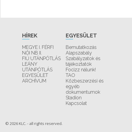
HÍREK
EGYESÜLET
MEGYE I. FÉRFI
Bemutatkozás
NŐI NB II.
Alapszabály
FIÚ UTÁNPÓTLÁS
Szabályzatok és
LEÁNY
tájékoztatók
UTÁNPÓTLÁS
Focizz nálunk!
EGYESÜLET
TAO
ARCHÍVUM
Közbeszerzési és
egyéb
dokumentumok
Stadion
Kapcsolat
© 2026 KLC. - all rights reserved.