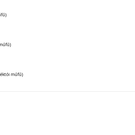
űfű)
s műfű)
zéktói műfű)