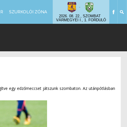
-
OR
SZURKOLÓI ZÓNA
2026. 08. 22., SZOMBAT
VÁRMEGYEI I., 1. FORDULÓ
egítve egy edzőmeccset játszunk szombaton. Az utánpótlásban