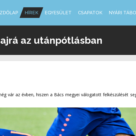
ZDŐLAP
HÍREK
EGYESÜLET
CSAPATOK
NYÁRI TÁB
hajrá az utánpótlásban
ég vár az évben, hiszen a Bács megyei válogatott felkészülését s