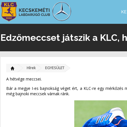
KE
Edzőmeccset játszik a KLC, 
Hírek
EGYESÜLET
A hétvége meccsei.
Bár a megye I-es bajnokság véget ért, a KLC-re egy mérkőzés m
még bajnoki meccsek várnak ránk.