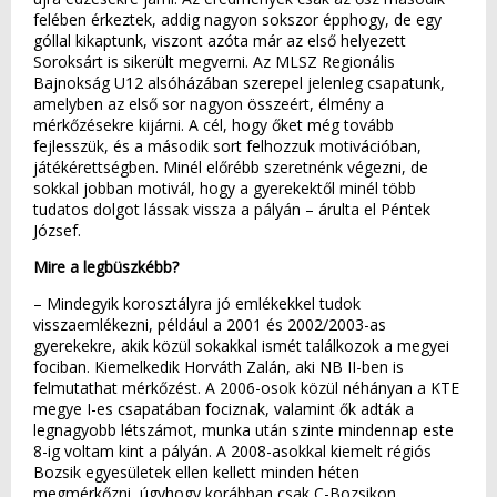
felében érkeztek, addig nagyon sokszor épphogy, de egy
góllal kikaptunk, viszont azóta már az első helyezett
Soroksárt is sikerült megverni. Az MLSZ Regionális
Bajnokság U12 alsóházában szerepel jelenleg csapatunk,
amelyben az első sor nagyon összeért, élmény a
mérkőzésekre kijárni. A cél, hogy őket még tovább
fejlesszük, és a második sort felhozzuk motivációban,
játékérettségben. Minél előrébb szeretnénk végezni, de
sokkal jobban motivál, hogy a gyerekektől minél több
tudatos dolgot lássak vissza a pályán – árulta el Péntek
József.
Mire a legbüszkébb?
– Mindegyik korosztályra jó emlékekkel tudok
visszaemlékezni, például a 2001 és 2002/2003-as
gyerekekre, akik közül sokakkal ismét találkozok a megyei
fociban. Kiemelkedik Horváth Zalán, aki NB II-ben is
felmutathat mérkőzést. A 2006-osok közül néhányan a KTE
megye I-es csapatában fociznak, valamint ők adták a
legnagyobb létszámot, munka után szinte mindennap este
8-ig voltam kint a pályán. A 2008-asokkal kiemelt régiós
Bozsik egyesületek ellen kellett minden héten
megmérkőzni, úgyhogy korábban csak C-Bozsikon