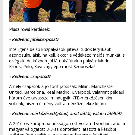
Plusz rövid kérdések:
- Kedvenc játékos/poszt?
Intelligens belső közpályások játéval tudok leginkább
azonosulni, akik, ha kell, akkor a védekező melós munkát is
elvégzik, de közben jól látnak/láttak a pályán: Modric,
Kroos, Pirlo, Xavi vagy épp most Szoboszlai!
- Kedvenc csapatod?
Amely csapatok a jó focit játsszák: Milan, Manchester
United, Barcelona, Real Madrid, Liverpool, valamint például
három éve tavasszal mindegyik KTE-mérkőzésen kinn
voltunk, hiszen élmény volt a mérkőzésekre kijárni.
- Kedvenc mérkőzésed/gólod, amit láttál, valaha átéltél?
A 2016-os Európa-bajnokságon ott voltam Lyonban, ahol a
magyar válogatott 3-3-as döntetlent játszott a későbbi
győztes Portugáliával. Azt sosem fogom elfelejteni,