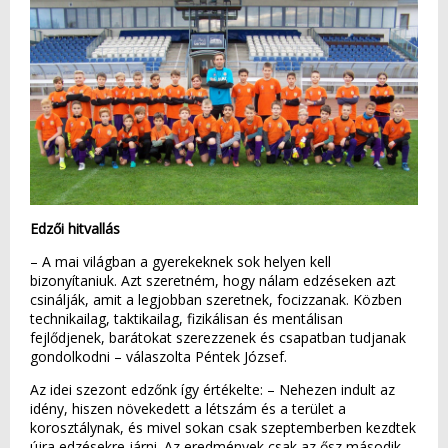
Edzői hitvallás
– A mai világban a gyerekeknek sok helyen kell
bizonyítaniuk. Azt szeretném, hogy nálam edzéseken azt
csinálják, amit a legjobban szeretnek, focizzanak. Közben
technikailag, taktikailag, fizikálisan és mentálisan
fejlődjenek, barátokat szerezzenek és csapatban tudjanak
gondolkodni – válaszolta Péntek József.
Az idei szezont edzőnk így értékelte: – Nehezen indult az
idény, hiszen növekedett a létszám és a terület a
korosztálynak, és mivel sokan csak szeptemberben kezdtek
újra edzésekre járni. Az eredmények csak az ősz második