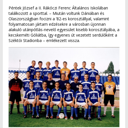
Péntek József a II. Rákóczi Ferenc Általános Iskolában
találkozott a sporttal. – Miután voltunk Dániában és
Olaszországban focizni a ’82-es korosztállyal, valamint
folyamatosan jártam edzésekre a városban újonnan
alakuló utánpótlás-nevelő egyesület kisebb korosztályába, a
kecskeméti Góliátba, így egyenes út vezetett serdülőként a
Széktói Stadionba – emlékezett vissza.