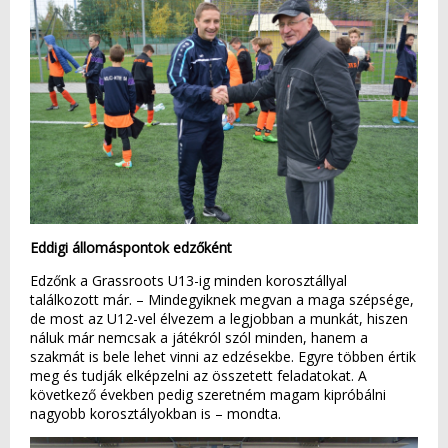
Eddigi állomáspontok edzőként
Edzőnk a Grassroots U13-ig minden korosztállyal
találkozott már. – Mindegyiknek megvan a maga szépsége,
de most az U12-vel élvezem a legjobban a munkát, hiszen
náluk már nemcsak a játékról szól minden, hanem a
szakmát is bele lehet vinni az edzésekbe. Egyre többen értik
meg és tudják elképzelni az összetett feladatokat. A
következő években pedig szeretném magam kipróbálni
nagyobb korosztályokban is – mondta.