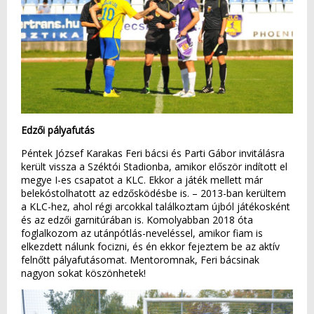
Edzői pályafutás
Péntek József Karakas Feri bácsi és Parti Gábor invitálásra
került vissza a Széktói Stadionba, amikor először indított el
megye I-es csapatot a KLC. Ekkor a játék mellett már
belekóstolhatott az edzősködésbe is. – 2013-ban kerültem
a KLC-hez, ahol régi arcokkal találkoztam újból játékosként
és az edzői garnitúrában is. Komolyabban 2018 óta
foglalkozom az utánpótlás-neveléssel, amikor fiam is
elkezdett nálunk focizni, és én ekkor fejeztem be az aktív
felnőtt pályafutásomat. Mentoromnak, Feri bácsinak
nagyon sokat köszönhetek!