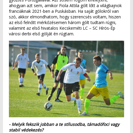
ahogyan azt sem, amikor Fiola Attila gólt lőtt a világbajnok
franciáknak 2021-ben a Puskásban. Ha saját gólokról van
szó, akkor elmondhatom, hogy szerencsés voltam, hiszen
az első felnőtt mérkőzésemen három gólt tudtam rúgni,
valamint az első hivatalos Kecskeméti LC – SC Hírös-Ép
városi derbi első gólját én rúgtam.
- Melyik fekszik jobban a te stílusodba, támadófoci vagy
stabil védekezés?