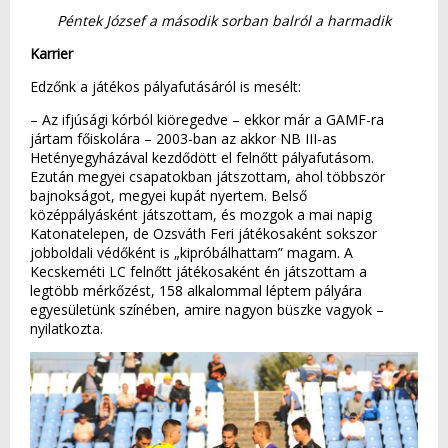
Péntek József a második sorban balról a harmadik
Karrier
Edzőnk a játékos pályafutásáról is mesélt:
– Az ifjúsági kórból kiöregedve – ekkor már a GAMF-ra
jártam főiskolára – 2003-ban az akkor NB III-as
Hetényegyházával kezdődött el felnőtt pályafutásom.
Ezután megyei csapatokban játszottam, ahol többször
bajnokságot, megyei kupát nyertem. Belső
középpályásként játszottam, és mozgok a mai napig
Katonatelepen, de Ozsváth Feri játékosaként sokszor
jobboldali védőként is „kipróbálhattam” magam. A
Kecskeméti LC felnőtt játékosaként én játszottam a
legtöbb mérkőzést, 158 alkalommal léptem pályára
egyesületünk színében, amire nagyon büszke vagyok –
nyilatkozta.