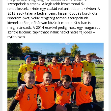
szerepeltek a srácok. A legkisebb létszámmal ők
rendelkeztek, szinte egy család voltunk abban az évben. A
2013-asok talán a kedvenceim, hiszen óvodás koruk óta
ismerem őket, velük rengeteg tornán szerepeltünk
kiemelkedően, néhányan közülük most a KLA-ban is
meghatározók. A 2014-esekkel pedig most egy magasabb
szintre léptünk, tapintható náluk hétről hétre fejlődés –
nyilatkozta.