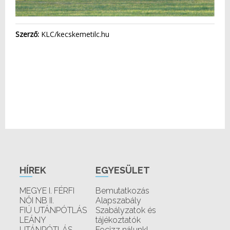
Szerző:
KLC/kecskemetilc.hu
HÍREK
EGYESÜLET
MEGYE I. FÉRFI
Bemutatkozás
NŐI NB II.
Alapszabály
FIÚ UTÁNPÓTLÁS
Szabályzatok és
LEÁNY
tájékoztatók
UTÁNPÓTLÁS
Focizz nálunk!