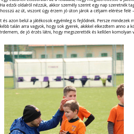
. Ha edzői oldalról nézzük, akkor személy szerint egy nap szeretnék ta
sszú az út, viszont úgy érzem jó úton járok a céljaim elérése felé –
 és azon belül a játékosok egyénileg is fejlődnek. Persze mindezek mel
kébb talán arra vagyok, hogy sok gyerek, akikkel elkezdtem anno a k
 érdemem, de jó érzés látni, hogy megszerették és kellően komolyan 