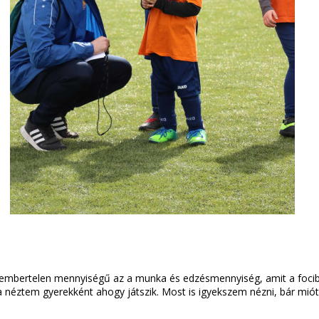
mbertelen mennyiségű az a munka és edzésmennyiség, amit a fociba ö
a néztem gyerekként ahogy játszik. Most is igyekszem nézni, bár mió