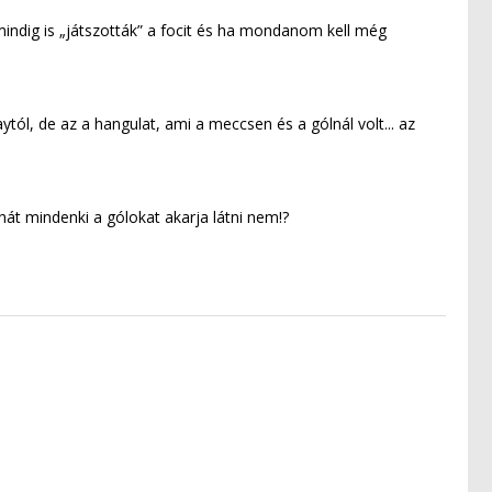
ndig is „játszották” a focit és ha mondanom kell még
ól, de az a hangulat, ami a meccsen és a gólnál volt... az
át mindenki a gólokat akarja látni nem!?