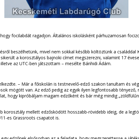
hogy focilabdát ragadjon. Általános iskolásként párhuzamosan focizot
zésről beszélhetünk, mivel nem sokkal később költöztünk a családdal K
 is sikerült a korosztályos bajnoki címet megszerezni, valamint 17 év
illetve az UTC-ben játszottam – mesélte Bánhidi Ádám.
elkezdte. – Már a főiskolán is testnevelő-edző szakon tanultam és vég
ékosok mögött van. Az edző pedig az egyik ilyen legfontosabb tényező, 
olat, hogy kipróbáljam magam edzőként és bár még mindig „zöldfülű
korosztály mellett edzősködött hosszabb-rövidebb ideig, de a legtöbb
U11-es Grassroots csapatot is.
gy edzőnek elsősorban az a feladata, hogy megszerettesse a játékos