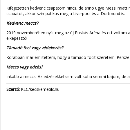
Kifejezetten kedvenc csapatom nincs, de anno ugye Messi miatt 
csapatot, akkor szimpatikus még a Liverpool és a Dortmund is.
Kedvenc meccs?
2019 novemberében nyílt meg az új Puskás Aréna és ott voltam a n
elképesztő!
Támadó foci vagy védekezés?
Korábban már említettem, hogy a támadó focit szeretem. Persze a 
Meccs vagy edzés?
Inkább a meccs. Az edzésekkel sem volt soha semmi bajom, de a 
Szerző:
KLC/kecskemetilc.hu