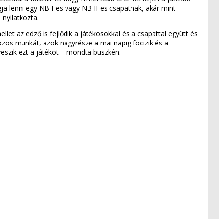
gja lenni egy NB I-es vagy NB II-es csapatnak, akár mint
 nyilatkozta.
let az edző is fejlődik a játékosokkal és a csapattal együtt és
özös munkát, azok nagyrésze a mai napig focizik és a
veszik ezt a játékot – mondta büszkén.