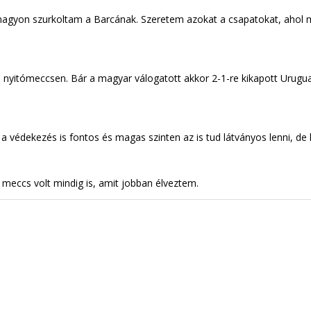
nagyon szurkoltam a Barcának. Szeretem azokat a csapatokat, ahol mi
yitómeccsen. Bár a magyar válogatott akkor 2-1-re kikapott Uruguayt
védekezés is fontos és magas szinten az is tud látványos lenni, de h
meccs volt mindig is, amit jobban élveztem.