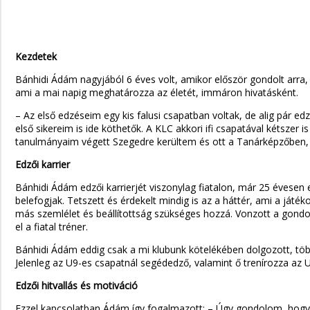
Kezdetek
Bánhidi Ádám nagyjából 6 éves volt, amikor először gondolt arra, 
ami a mai napig meghatározza az életét, immáron hivatásként.
– Az első edzéseim egy kis falusi csapatban voltak, de alig pár ed
első sikereim is ide köthetők. A KLC akkori ifi csapatával kétszer
tanulmányaim végett Szegedre kerültem és ott a Tanárképzőben, 
Edzői karrier
Bánhidi Ádám edzői karrierjét viszonylag fiatalon, már 25 évesen 
belefogjak. Tetszett és érdekelt mindig is az a háttér, ami a ját
más szemlélet és beállítottság szükséges hozzá. Vonzott a gond
el a fiatal tréner.
Bánhidi Ádám eddig csak a mi klubunk kötelékében dolgozott, több 
Jelenleg az U9-es csapatnál segédedző, valamint ő trenírozza az 
Edzői hitvallás és motiváció
Ezzel kapcsolatban Ádám így fogalmazott: – Úgy gondolom, hogy e