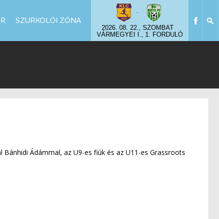
-
OR
SZURKOLÓI ZÓNA
2026. 08. 22., SZOMBAT
VÁRMEGYEI I., 1. FORDULÓ
tal Bánhidi Ádámmal, az U9-es fiúk és az U11-es Grassroots