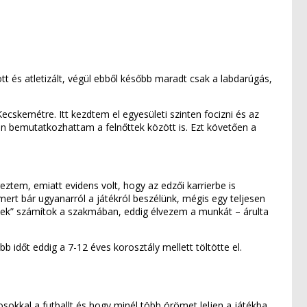
t és atletizált, végül ebből később maradt csak a labdarúgás,
ecskemétre. Itt kezdtem el egyesületi szinten focizni és az
esen bemutatkozhattam a felnőttek között is. Ezt követően a
eztem, emiatt evidens volt, hogy az edzői karrierbe is
mert bár ugyanarról a játékról beszélünk, mégis egy teljesen
nek” számítok a szakmában, eddig élvezem a munkát – árulta
 időt eddig a 7-12 éves korosztály mellett töltötte el.
okkal a futballt és hogy minél több örömet leljen a játékba