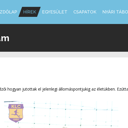
ZDŐLAP
HÍREK
EGYESÜLET
CSAPATOK
NYÁRI TÁB
ám
zői hogyan jutottak el jelenlegi állomáspontjukig az életükben. Ezút