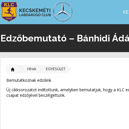
KE
Edzőbemutató – Bánhidi Ád
Hírek
EGYESÜLET
Bemutatkoznak edzőink
Új cikksorozatot indítottunk, amelyben bemutatjuk, hogy a KLC ed
csapat edzőjével beszélgettünk.