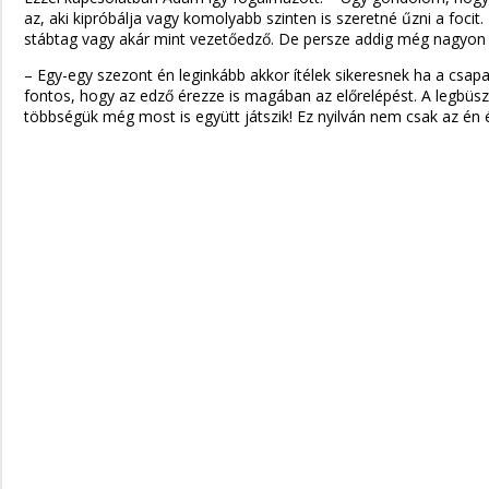
az, aki kipróbálja vagy komolyabb szinten is szeretné űzni a focit
stábtag vagy akár mint vezetőedző. De persze addig még nagyon ho
– Egy-egy szezont én leginkább akkor ítélek sikeresnek ha a csapat
fontos, hogy az edző érezze is magában az előrelépést. A legbüsz
többségük még most is együtt játszik! Ez nyilván nem csak az én