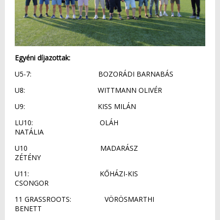
Egyéni díjazottak:
U5-7: BOZORÁDI BARNABÁS
U8: WITTMANN OLIVÉR
U9: KISS MILÁN
LU10: OLÁH
NATÁLIA
U10 MADARÁSZ
ZÉTÉNY
U11: KŐHÁZI-KIS
CSONGOR
11 GRASSROOTS: VÖRÖSMARTHI
BENETT