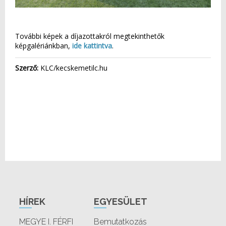
További képek a díjazottakról megtekinthetők
képgalériánkban,
ide kattintva
.
Szerző:
KLC/kecskemetilc.hu
HÍREK
EGYESÜLET
MEGYE I. FÉRFI
Bemutatkozás