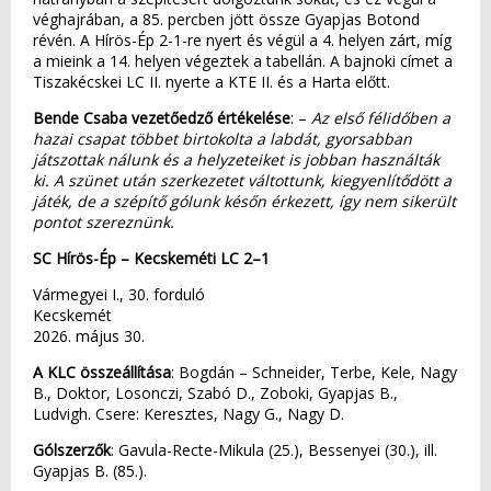
véghajrában, a 85. percben jött össze Gyapjas Botond
révén. A Hírös-Ép 2-1-re nyert és végül a 4. helyen zárt, míg
a mieink a 14. helyen végeztek a tabellán. A bajnoki címet a
Tiszakécskei LC II. nyerte a KTE II. és a Harta előtt.
Bende Csaba vezetőedző értékelése
: –
Az első félidőben a
hazai csapat többet birtokolta a labdát, gyorsabban
játszottak nálunk és a helyzeteiket is jobban használták
ki. A szünet után szerkezetet váltottunk, kiegyenlítődött a
játék, de a szépítő gólunk későn érkezett, így nem sikerült
pontot szereznünk.
SC Hírös-Ép – Kecskeméti LC 2–1
Vármegyei I., 30. forduló
Kecskemét
2026. május 30.
A KLC összeállítása
: Bogdán – Schneider, Terbe, Kele, Nagy
B., Doktor, Losonczi, Szabó D., Zoboki, Gyapjas B.,
Ludvigh. Csere: Keresztes, Nagy G., Nagy D.
Gólszerzők
: Gavula-Recte-Mikula (25.), Bessenyei (30.), ill.
Gyapjas B. (85.).