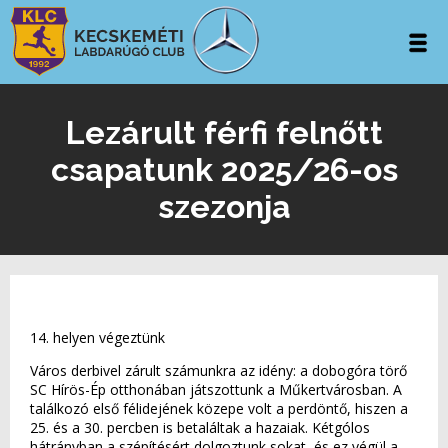
Lezárult férfi felnőtt
csapatunk 2025/26-os
szezonja
14. helyen végeztünk
Város derbivel zárult számunkra az idény: a dobogóra törő
SC Hírös-Ép otthonában játszottunk a Műkertvárosban. A
találkozó első félidejének közepe volt a perdöntő, hiszen a
25. és a 30. percben is betaláltak a hazaiak. Kétgólos
hátrányban a szépítésért dolgoztunk sokat, és ez végül a