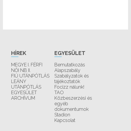
HÍREK
EGYESÜLET
MEGYE I. FÉRFI
Bemutatkozás
NŐI NB II.
Alapszabály
FIÚ UTÁNPÓTLÁS
Szabályzatok és
LEÁNY
tájékoztatók
UTÁNPÓTLÁS
Focizz nálunk!
EGYESÜLET
TAO
ARCHÍVUM
Közbeszerzési és
egyéb
dokumentumok
Stadion
Kapcsolat