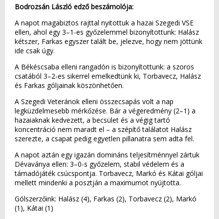
Bodrozsán László edző beszámolója:
A napot magabiztos rajttal nyitottuk a hazai Szegedi VSE
ellen, ahol egy 3–1-es győzelemmel bizonyítottunk: Halász
kétszer, Farkas egyszer talált be, jelezve, hogy nem jöttünk
ide csak úgy.
A Békéscsaba elleni rangadón is bizonyítottunk: a szoros
csatából 3–2-es sikerrel emelkedtünk ki, Torbavecz, Halász
és Farkas góljainak köszönhetően.
A Szegedi Veteránok elleni összecsapás volt a nap
legküzdelmesebb mérkőzése. Bár a végeredmény (2–1) a
hazaiaknak kedvezett, a becsület és a végig tartó
koncentráció nem maradt el – a szépítő találatot Halász
szerezte, a csapat pedig egyetlen pillanatra sem adta fel.
A napot aztán egy igazán domináns teljesítménnyel zártuk
Dévaványa ellen: 3–0-s győzelem, stabil védelem és a
támadójáték csúcspontja. Torbavecz, Markó és Kátai góljai
mellett mindenki a posztján a maximumot nyújtotta.
Gólszerzőink: Halász (4), Farkas (2), Torbavecz (2), Markó
(1), Kátai (1)