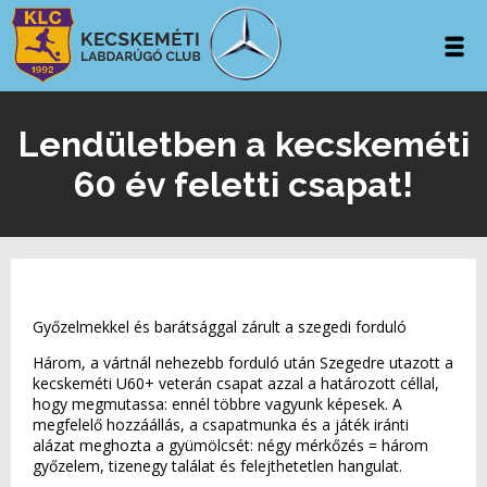
Lendületben a kecskeméti
60 év feletti csapat!
Győzelmekkel és barátsággal zárult a szegedi forduló
Három, a vártnál nehezebb forduló után Szegedre utazott a
kecskeméti U60+ veterán csapat azzal a határozott céllal,
hogy megmutassa: ennél többre vagyunk képesek. A
megfelelő hozzáállás, a csapatmunka és a játék iránti
alázat meghozta a gyümölcsét: négy mérkőzés = három
győzelem, tizenegy találat és felejthetetlen hangulat.