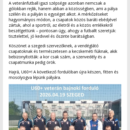
A veteránfutball igazi szépsége azonban nemcsak a
gólokban rejlik, hanem abban a közösségben, ami a pálya
szélén és a pályán is egységet alkot. A mérkőzéseket
hagyományos módon, a csapatok közös baráti ebédjével
zártuk, ahol a sportról, az életről és a közös emlékekről
beszélgettünk – pontosan úgy, ahogy a futballt szeretjük:
tisztelettel, jó kedvvel és őszinte barátságban.
Köszönet a szegedi szervezőknek, a vendéglátó
csapatoknak és természetesen a kecskeméti fiúknak, akik
bebizonyították: a kor csak szám, a szenvedély és a
csapatmunka pedig örök.
Hajrá, U60+! A következő fordulóban újra készen, fitten és
mosolyogva lépünk pályára.