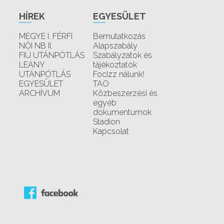
HÍREK
EGYESÜLET
MEGYE I. FÉRFI
Bemutatkozás
NŐI NB II.
Alapszabály
FIÚ UTÁNPÓTLÁS
Szabályzatok és
LEÁNY
tájékoztatók
UTÁNPÓTLÁS
Focizz nálunk!
EGYESÜLET
TAO
ARCHÍVUM
Közbeszerzési és
egyéb
dokumentumok
Stadion
Kapcsolat