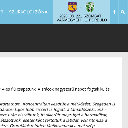
-
OR
SZURKOLÓI ZÓNA
2026. 08. 22., SZOMBAT
VÁRMEGYEI I., 1. FORDULÓ
U14-es fiú csapatunk. A srácok nagyszerű napot fogtak ki, és
áltoztatnom. Koncentráltan kezdtük a mérkőzést. Szegeden is
Sárközi Lajos több ziccert is fogott, a támadószekciónk –
rc után elszálltunk, itt sikerült megrúgni a harmadikat,
átszottunk, esetenként tartottuk a labdát, volt ritmusa a
munkra. Gratulálok minden játékosomnak a mai szép