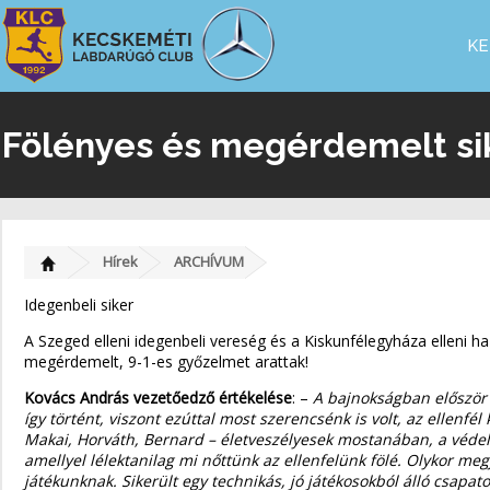
KE
Fölényes és megérdemelt sik
Hírek
ARCHÍVUM
Idegenbeli siker
A Szeged elleni idegenbeli vereség és a Kiskunfélegyháza elleni h
megérdemelt, 9-1-es győzelmet arattak!
Kovács András vezetőedző értékelése
: –
A bajnokságban először 
így történt, viszont ezúttal most szerencsénk is volt, az ellenf
Makai, Horváth, Bernard – életveszélyesek mostanában, a védelm
amellyel lélektanilag mi nőttünk az ellenfelünk fölé. Olykor meg
játékunknak. Sikerült egy technikás, jó játékosokból álló csap