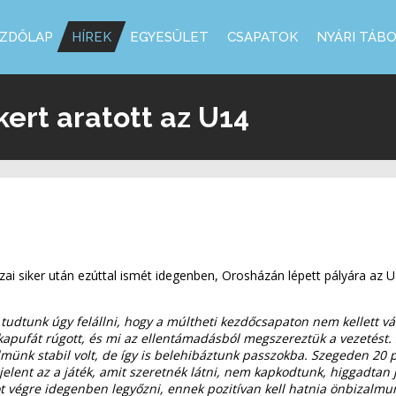
ZDŐLAP
HÍREK
EGYESÜLET
CSAPATOK
NYÁRI TÁB
ert aratott az U14
azai siker után ezúttal ismét idegenben, Orosházán lépett pályára az 
tudtunk úgy felállni, hogy a múltheti kezdőcsapaton nem kellett v
él kapufát rúgott, és mi az ellentámadásból megszereztük a vezetést. 
ünk stabil volt, de így is belehibáztunk passzokba. Szegeden 20 pe
jelent az a játék, amit szeretnék látni, nem kapkodtunk, higgadtan j
atot végre idegenben legyőzni, ennek pozitívan kell hatnia önbizal