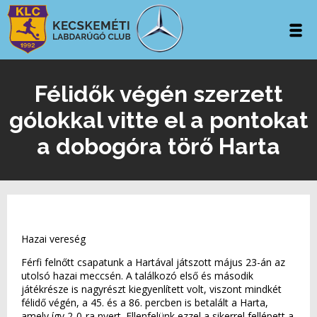
Félidők végén szerzett
gólokkal vitte el a pontokat
a dobogóra törő Harta
Hazai vereség
Férfi felnőtt csapatunk a Hartával játszott május 23-án az
utolsó hazai meccsén. A találkozó első és második
játékrésze is nagyrészt kiegyenlített volt, viszont mindkét
félidő végén, a 45. és a 86. percben is betalált a Harta,
amely így 2-0-ra nyert. Ellenfelünk ezzel a sikerrel fellépett a