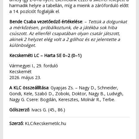
harmadik helyre a tabellán, míg a mieink a záróforduló előtt
a 14. pozíciót foglalják el.
Bende Csaba vezetőedző értékelése
: –
Tettük a dolgunkat
a mérkőzésen, próbálkoztunk, de a játékba sok hiba
csúszott. Az ellenfél csapatában olyan csatár játszott,
akinek 2 helyzet elég volt a 2 gólhoz és ez jelentette a
különbséget.
Kecskeméti LC – Harta SE 0–2 (0–1)
Vármegyei I., 29. forduló
Kecskemét
2026. május 23.
A KLC összeállítása
: Gyapjas Zs. – Nagy D., Schneider,
Gondi, Kele, Szabó D., Zoboki, Doktor, Nagy B., Ludvigh,
Nagy G. Csere: Bogdán, Keresztes, Molnár R., Terbe.
Gólszerző
: Ivacs G. (45., 86.)
Szerző:
KLC/kecskemetilc.hu