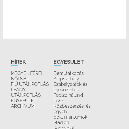
HÍREK
EGYESÜLET
MEGYE I. FÉRFI
Bemutatkozás
NŐI NB II.
Alapszabály
FIÚ UTÁNPÓTLÁS
Szabályzatok és
LEÁNY
tájékoztatók
UTÁNPÓTLÁS
Focizz nálunk!
EGYESÜLET
TAO
ARCHÍVUM
Közbeszerzési és
egyéb
dokumentumok
Stadion
Kapcsolat