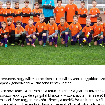
szeretném, hogy nálam edzéseken azt csinálják, amit a legjobban szeret
udjanak gondolkodni – válaszolta Péntek József.
hiszen növekedett a létszám és a terület a korosztálynak, és mivel so
kszor épphogy, de egy góllal kikaptunk, viszont azóta már az első h
 az első sor nagyon összeért, élmény a mérkőzésekre kijárni. A cél,
 de sokkal jobban motivál, hogy a gyerekektől minél több tudatos dolg