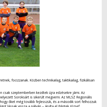
nek, focizzanak. Közben technikailag, taktikailag, fizikálisan
kan csak szeptemberben kezdtek újra edzésekre járni. Az
elyezett Soroksárt is sikerült megverni. Az MLSZ Regionális
 hogy őket még tovább fejlesszük, és a második sort felhozzuk
ot lássak vissza a pályán – árulta el Péntek József.