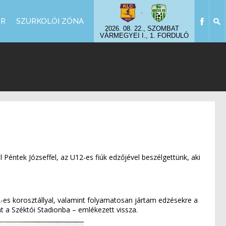
-
OR
SZURKOLÓI ZÓNA
2026. 08. 22., SZOMBAT
VÁRMEGYEI I., 1. FORDULÓ
 Péntek Józseffel, az U12-es fiúk edzőjével beszélgettünk, aki
82-es korosztállyal, valamint folyamatosan jártam edzésekre a
t a Széktói Stadionba – emlékezett vissza.