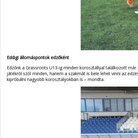
Eddigi állomáspontok edzőként
Edzőnk a Grassroots U13-ig minden korosztállyal találkozott má
játékról szól minden, hanem a szakmát is bele lehet vinni az ed
kipróbálni nagyobb korosztályokban is – mondta.