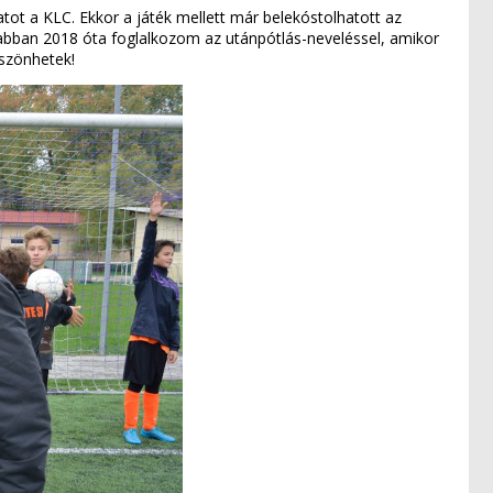
patot a KLC. Ekkor a játék mellett már belekóstolhatott az
yabban 2018 óta foglalkozom az utánpótlás-neveléssel, amikor
öszönhetek!