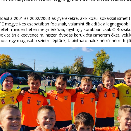
ldául a 2001 és 2002/2003-as gyerekekre, akik közül sokakkal ismét 
TE megye I-es csapatában fociznak, valamint ők adták a legnagyobb 
n kellett minden héten megmérkőzni, úgyhogy korábban csak C-Bozsiko
asok talán a kedvenceim, hiszen óvodás koruk óta ismerem őket, vel
t egy magasabb szintre léptünk, tapintható náluk hétről hétre fejlőd