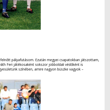
l felnőtt pályafutásom. Ezután megyei csapatokban játszottam,
h Feri játékosaként sokszor jobboldali védőként is
gyesületünk színében, amire nagyon büszke vagyok –