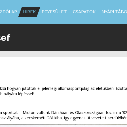
ZDŐLAP
HÍREK
EGYESÜLET
CSAPATOK
NYÁRI TÁB
sef
i hogyan jutottak el jelenlegi állomáspontjukig az életükben. Ezúttal
bb pályára lépéssel!
t a sporttal. – Miután voltunk Dániában és Olaszországban focizni a ’
sztályába, a kecskeméti Góliátba, így egyenes út vezetett serdülőkén