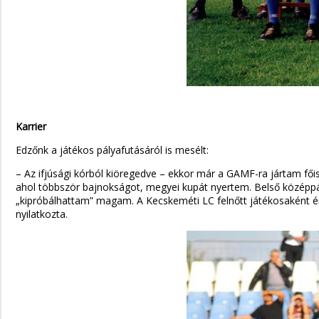
Karrier
Edzőnk a játékos pályafutásáról is mesélt:
– Az ifjúsági kórból kiöregedve – ekkor már a GAMF-ra jártam fő
ahol többször bajnokságot, megyei kupát nyertem. Belső középpá
„kipróbálhattam” magam. A Kecskeméti LC felnőtt játékosaként é
nyilatkozta.