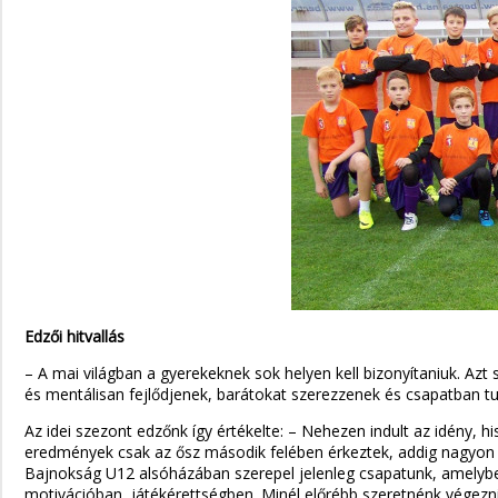
Edzői hitvallás
– A mai világban a gyerekeknek sok helyen kell bizonyítaniuk. Azt 
és mentálisan fejlődjenek, barátokat szerezzenek és csapatban t
Az idei szezont edzőnk így értékelte: – Nehezen indult az idény, 
eredmények csak az ősz második felében érkeztek, addig nagyon so
Bajnokság U12 alsóházában szerepel jelenleg csapatunk, amelyben
motivációban, játékérettségben. Minél előrébb szeretnénk végezni,