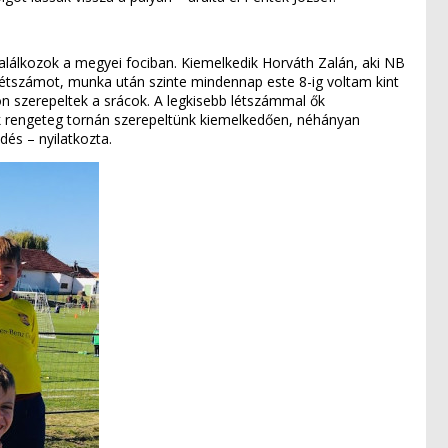
találkozok a megyei fociban. Kiemelkedik Horváth Zalán, aki NB
létszámot, munka után szinte mindennap este 8-ig voltam kint
n szerepeltek a srácok. A legkisebb létszámmal ők
ük rengeteg tornán szerepeltünk kiemelkedően, néhányan
és – nyilatkozta.