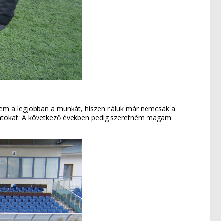
zem a legjobban a munkát, hiszen náluk már nemcsak a
eladatokat. A következő években pedig szeretném magam