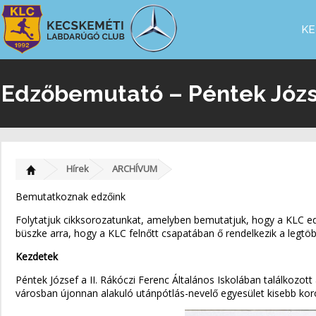
KE
Edzőbemutató – Péntek Józ
Hírek
ARCHÍVUM
Bemutatkoznak edzőink
Folytatjuk cikksorozatunkat, amelyben bemutatjuk, hogy a KLC edző
büszke arra, hogy a KLC felnőtt csapatában ő rendelkezik a legtö
Kezdetek
Péntek József a II. Rákóczi Ferenc Általános Iskolában találkozot
városban újonnan alakuló utánpótlás-nevelő egyesület kisebb koro