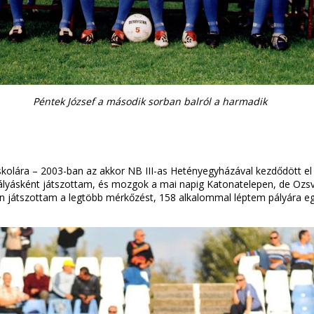
Péntek József a második sorban balról a harmadik
iskolára – 2003-ban az akkor NB III-as Hetényegyházával kezdődött e
lyásként játszottam, és mozgok a mai napig Katonatelepen, de Ozsvát
n játszottam a legtöbb mérkőzést, 158 alkalommal léptem pályára e