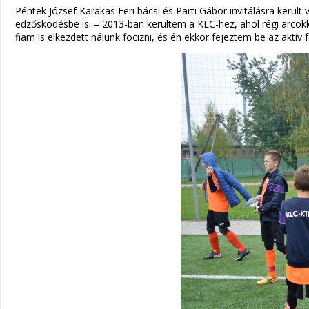
Péntek József Karakas Feri bácsi és Parti Gábor invitálásra került
edzősködésbe is. – 2013-ban kerültem a KLC-hez, ahol régi arcok
fiam is elkezdett nálunk focizni, és én ekkor fejeztem be az akt