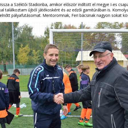
 vissza a Széktói Stadionba, amikor először indított el megye I-es csa
kal találkoztam újból játékosként és az edzői garnitúrában is. Komol
ív felnőtt pályafutásomat. Mentoromnak, Feri bácsinak nagyon sokat k