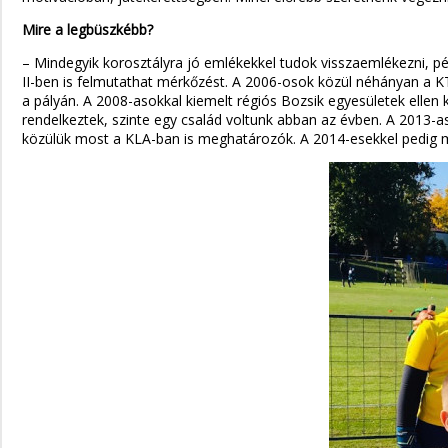
Mire a legbüszkébb?
– Mindegyik korosztályra jó emlékekkel tudok visszaemlékezni, pé
II-ben is felmutathat mérkőzést. A 2006-osok közül néhányan a K
a pályán. A 2008-asokkal kiemelt régiós Bozsik egyesületek elle
rendelkeztek, szinte egy család voltunk abban az évben. A 2013-
közülük most a KLA-ban is meghatározók. A 2014-esekkel pedig mos