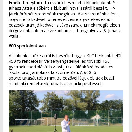
Emellett megtartotta évzáró beszédét a klubelnökünk. S.
Juhász Attila elsőként a klubunk hitvallásáról beszélt. – A
játék örömét szeretnénk megőrizni. Azt szeretnénk elérni,
hogy ide jó kedvvel jöjjenek edzésre a gyerekek és az
edzések után jó kedvvel is távozzanak. Ennek megfelelően
dolgoztunk ebben a szezonban is – hangsúlyozta S. Juhász
Attila.
600 sportolónk van
A klubunk elnöke arról is beszélt, hogy a KLC berkeink belül
450 fő rendelkezik versenyengedéllyel és további 150
gyermek sportolását biztosítjuk a különböző óvodai és
iskolai programoknak köszönhetően. A 600 fő
sportoltatását több mint 30 edzővel látjuk el, akik közül
mindenki rendelkezik futballszakmai képesítéssel.