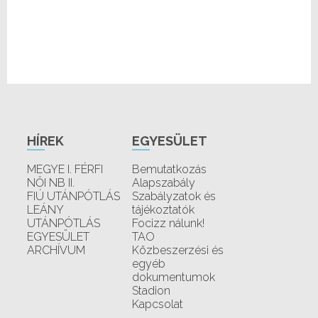
HÍREK
EGYESÜLET
MEGYE I. FÉRFI
Bemutatkozás
NŐI NB II.
Alapszabály
FIÚ UTÁNPÓTLÁS
Szabályzatok és
LEÁNY
tájékoztatók
UTÁNPÓTLÁS
Focizz nálunk!
EGYESÜLET
TAO
ARCHÍVUM
Közbeszerzési és
egyéb
dokumentumok
Stadion
Kapcsolat