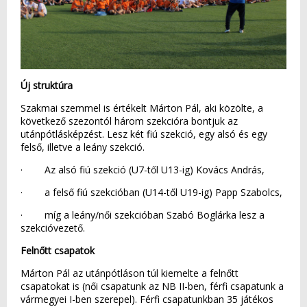
Új struktúra
Szakmai szemmel is értékelt Márton Pál, aki közölte, a
következő szezontól három szekcióra bontjuk az
utánpótlásképzést. Lesz két fiú szekció, egy alsó és egy
felső, illetve a leány szekció.
· Az alsó fiú szekció (U7-től U13-ig) Kovács András,
· a felső fiú szekcióban (U14-től U19-ig) Papp Szabolcs,
· míg a leány/női szekcióban Szabó Boglárka lesz a
szekcióvezető.
Felnőtt csapatok
Márton Pál az utánpótláson túl kiemelte a felnőtt
csapatokat is (női csapatunk az NB II-ben, férfi csapatunk a
vármegyei I-ben szerepel). Férfi csapatunkban 35 játékos