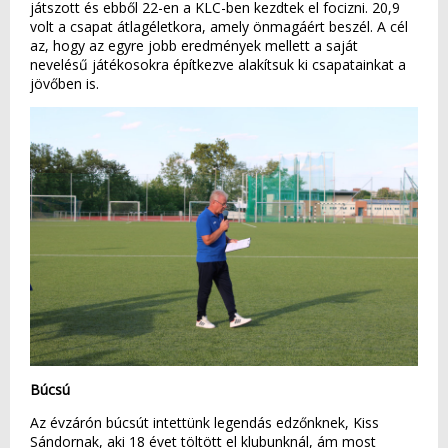
játszott és ebből 22-en a KLC-ben kezdtek el focizni. 20,9
volt a csapat átlagéletkora, amely önmagáért beszél. A cél
az, hogy az egyre jobb eredmények mellett a saját
nevelésű játékosokra építkezve alakítsuk ki csapatainkat a
jövőben is.
Búcsú
Az évzárón búcsút intettünk legendás edzőnknek, Kiss
Sándornak, aki 18 évet töltött el klubunknál, ám most