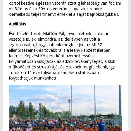
kortól kezdve egészen veterán szintig lehetőség van focizni.
Az 54+-os és a 60+-os veterán csapataink rendre
kiemelkedő teljesítményt érnek el a saját bajnokságukban.
Auditálás
Évértékelőt tarott
Márton Pál
, egyesületünk szakmai
vezetője is, aki elmondta, az idei évben az volt a
legfontosabb, hogy klubunk megfeleljen az MLSZ
ellenőrzéseinek és továbbra is a leány képzést illetően
Kiemelt Képzési Központként üzemelhessünk.
Folyamatosan vizsgálták az edzők tevékenységét, a klub
működését és struktúráját és ezeknek megfeleltünk, így
immáron 11 éve folyamatosan ilyen státuszban
folytathatjuk munkánkat!