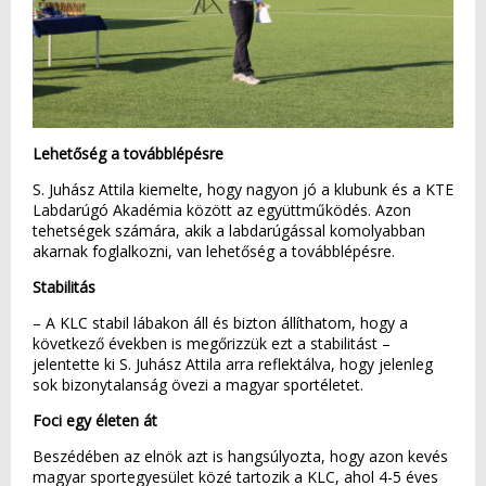
Lehetőség a továbblépésre
S. Juhász Attila kiemelte, hogy nagyon jó a klubunk és a KTE
Labdarúgó Akadémia között az együttműködés. Azon
tehetségek számára, akik a labdarúgással komolyabban
akarnak foglalkozni, van lehetőség a továbblépésre.
Stabilitás
– A KLC stabil lábakon áll és bizton állíthatom, hogy a
következő években is megőrizzük ezt a stabilitást –
jelentette ki S. Juhász Attila arra reflektálva, hogy jelenleg
sok bizonytalanság övezi a magyar sportéletet.
Foci egy életen át
Beszédében az elnök azt is hangsúlyozta, hogy azon kevés
magyar sportegyesület közé tartozik a KLC, ahol 4-5 éves