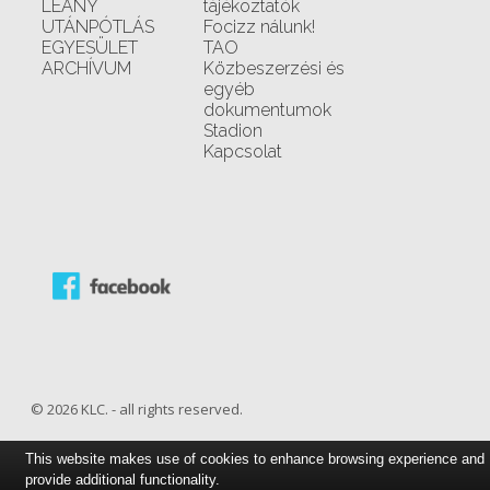
LEÁNY
tájékoztatók
UTÁNPÓTLÁS
Focizz nálunk!
EGYESÜLET
TAO
ARCHÍVUM
Közbeszerzési és
egyéb
dokumentumok
Stadion
Kapcsolat
© 2026 KLC. - all rights reserved.
This website makes use of cookies to enhance browsing experience and
provide additional functionality.