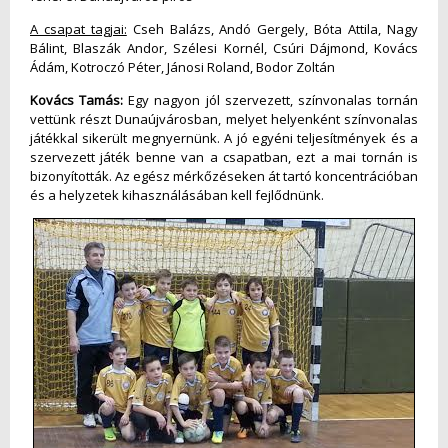
A csapat tagjai:
Cseh Balázs, Andó Gergely, Bóta Attila, Nagy
Bálint, Blaszák Andor, Szélesi Kornél, Csúri Dájmond, Kovács
Ádám, Kotroczó Péter, Jánosi Roland, Bodor Zoltán
Kovács Tamás:
Egy nagyon jól szervezett, színvonalas tornán
vettünk részt Dunaújvárosban, melyet helyenként színvonalas
játékkal sikerült megnyernünk. A jó egyéni teljesítmények és a
szervezett játék benne van a csapatban, ezt a mai tornán is
bizonyították. Az egész mérkőzéseken át tartó koncentrációban
és a helyzetek kihasználásában kell fejlődnünk.