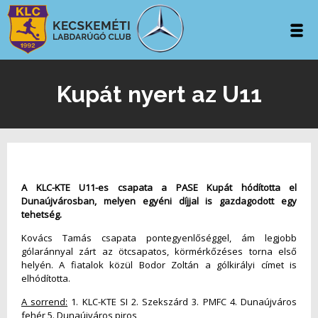
Kupát nyert az U11
A KLC-KTE U11-es csapata a PASE Kupát hódította el
Dunaújvárosban, melyen egyéni díjjal is gazdagodott egy
tehetség.
Kovács Tamás csapata pontegyenlőséggel, ám legjobb
gólaránnyal zárt az ötcsapatos, körmérkőzéses torna első
helyén. A fiatalok közül Bodor Zoltán a gólkirályi címet is
elhódította.
A sorrend:
1. KLC-KTE SI 2. Szekszárd 3. PMFC 4. Dunaújváros
fehér 5. Dunaújváros piros