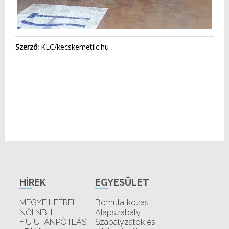
Szerző:
KLC/kecskemetilc.hu
HÍREK
EGYESÜLET
MEGYE I. FÉRFI
Bemutatkozás
NŐI NB II.
Alapszabály
FIÚ UTÁNPÓTLÁS
Szabályzatok és