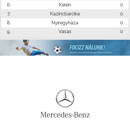
6.
Kelen
0
7.
Kazincbarcika
0
8.
Nyíregyháza
0
9.
Vasas
0