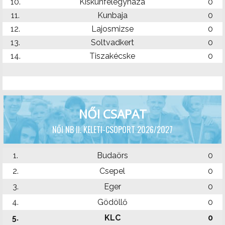
10.
Kiskunfélegyháza
0
11.
Kunbaja
0
12.
Lajosmizse
0
13.
Soltvadkert
0
14.
Tiszakécske
0
NŐI CSAPAT
NŐI NB II. KELETI-CSOPORT 2026/2027
1.
Budaörs
0
2.
Csepel
0
3.
Eger
0
4.
Gödöllő
0
5.
KLC
0