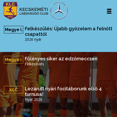
Felkészülés: Újabb győzelem a felnőtt
Megye I.
csapattól
2026 nyár
Fölényes siker az edzőmeccsen
Megye I.
Felkészülés
Lezárult nyári focitáborunk első 4
KLC
turnusa!
Nyár 2026