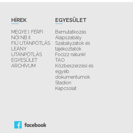
HÍREK
EGYESÜLET
MEGYE I. FÉRFI
Bemutatkozás
NŐI NB II.
Alapszabály
FIÚ UTÁNPÓTLÁS
Szabályzatok és
LEÁNY
tájékoztatók
UTÁNPÓTLÁS
Focizz nálunk!
EGYESÜLET
TAO
ARCHÍVUM
Közbeszerzési és
egyéb
dokumentumok
Stadion
Kapcsolat