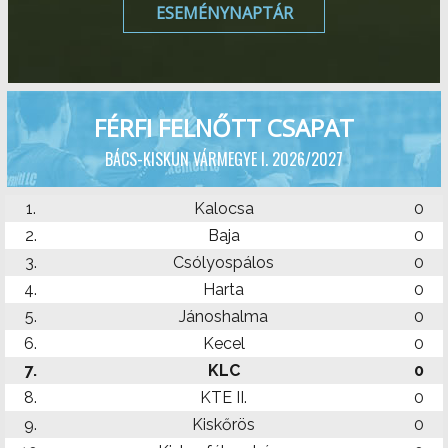
ESEMÉNYNAPTÁR
FÉRFI FELNŐTT CSAPAT
BÁCS-KISKUN VÁRMEGYE I. 2026/2027
1.
Kalocsa
0
2.
Baja
0
3.
Csólyospálos
0
4.
Harta
0
5.
Jánoshalma
0
6.
Kecel
0
7.
KLC
0
8.
KTE II.
0
9.
Kiskőrös
0