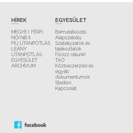
HÍREK
EGYESÜLET
MEGYE I. FÉRFI
Bemutatkozás
NŐI NB II.
Alapszabály
FIÚ UTÁNPÓTLÁS
Szabályzatok és
LEÁNY
tájékoztatók
UTÁNPÓTLÁS
Focizz nálunk!
EGYESÜLET
TAO
ARCHÍVUM
Közbeszerzési és
egyéb
dokumentumok
Stadion
Kapcsolat