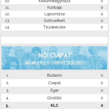
10.
Kiskunfélegyháza
0
11.
Kunbaja
0
12.
Lajosmizse
0
13.
Soltvadkert
0
14.
Tiszakécske
0
NŐI CSAPAT
NŐI NB II. KELETI-CSOPORT 2026/2027
1.
Budaörs
0
2.
Csepel
0
3.
Eger
0
4.
Gödöllő
0
5.
KLC
0