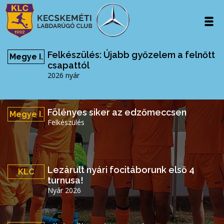
Felkészülés: Újabb győzelem a felnőtt
Megye I.
csapattól
2026 nyár
Fölényes siker az edzőmeccsen
Megye I.
Felkészülés
Lezárult nyári focitáborunk első 4
KLC
turnusa!
Nyár 2026