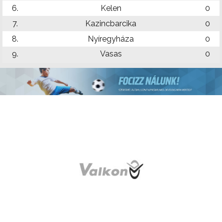
6.
Kelen
0
7.
Kazincbarcika
0
8.
Nyíregyháza
0
9.
Vasas
0