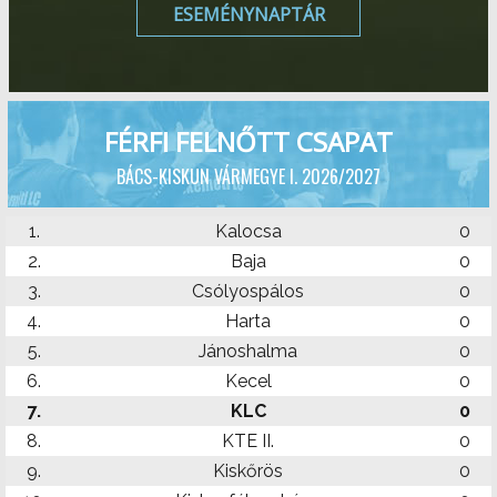
ESEMÉNYNAPTÁR
FÉRFI FELNŐTT CSAPAT
BÁCS-KISKUN VÁRMEGYE I. 2026/2027
1.
Kalocsa
0
2.
Baja
0
3.
Csólyospálos
0
4.
Harta
0
5.
Jánoshalma
0
6.
Kecel
0
7.
KLC
0
8.
KTE II.
0
9.
Kiskőrös
0